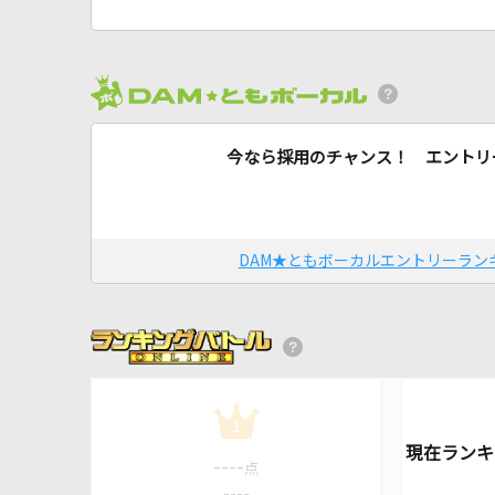
今なら採用のチャンス！ エントリ
DAM★ともボーカルエントリーラン
1
----
点
----