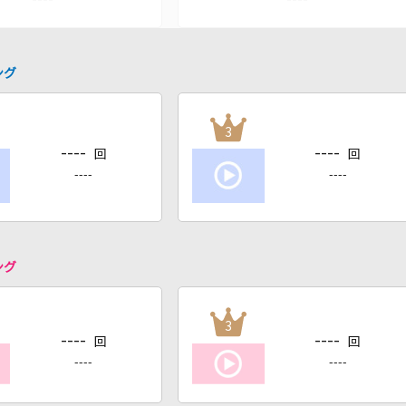
ング
3
----
----
回
回
----
----
ング
3
----
----
回
回
----
----