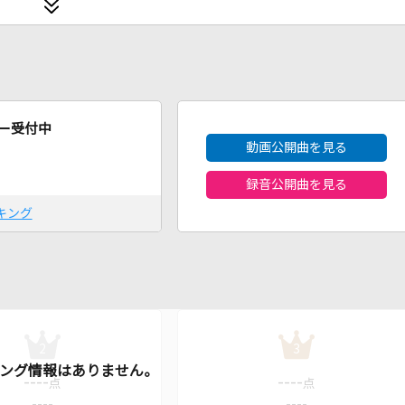
2026年8月度
ー受付中
動画公開曲を見る
録音公開曲を見る
キング
2
3
----
----
点
点
----
----