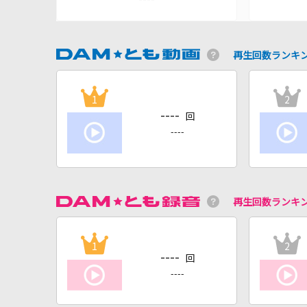
再生回数ランキ
1
2
----
回
----
再生回数ランキ
1
2
----
回
----