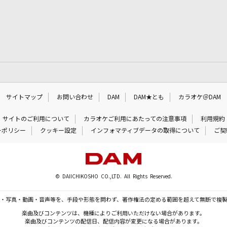
サイトマップ
お問い合わせ
DAM
DAM★とも
カラオケ＠DAM
サイトのご利用について
カラオケご利用にあたっての注意事項
利用規約
ーポリシー
クッキー設定
インフォマティブデータの取得について
ご契
© DAIICHIKOSHO CO.,LTD. All Rights Reserved.
・写真・動画・音声等を、手段や形態を問わず、著作権法の定める範囲を超えて無断で複
楽曲及びコンテンツは、機種によりご利用いただけない場合があります。
楽曲及びコンテンツの配信日、配信内容が変更になる場合があります。