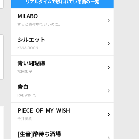
リアルタイムで歌われている曲の一覧
MILABO
ずっと真夜中でいいのに。
シルエット
KANA-BOON
青い珊瑚礁
松田聖子
告白
RADWIMPS
PIECE OF MY WISH
今井美樹
[生音]酔待ち酒場