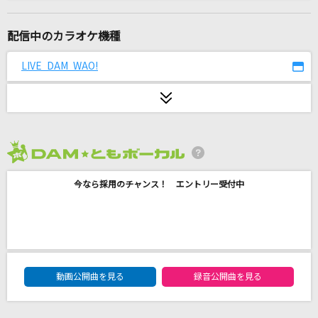
Fanfare
TWICE
配信中のカラオケ機種
[生音]探偵物語
LIVE DAM WAO!
薬師丸ひろ子
シャル・ウィ・ダンス?
ReoNa
2026年8月度
はいよろこんで
今なら採用のチャンス！ エントリー受付中
こっちのけんと
モエチャッカファイア
弌誠
DAM★ともボーカルエントリーランキング
トコハナ
動画公開曲を見る
録音公開曲を見る
やなぎなぎ