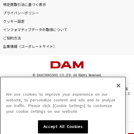
特定商取引法に基づく表示
プライバシーポリシー
クッキー設定
インフォマティブデータの取得について
ご契約方法
企業情報（コーポレートサイト）
© DAIICHIKOSHO CO.,LTD. All Rights Reserved.
このサイトに掲載されている一切の文章・画像・写真・動画・音声等を、手段や形態
を問わず、著作権法の定める範囲を超えて無断で複製、転載、ファイル化などすること
We use cookies to improve your experience on our
を禁じます。
website, to personalize content and ads and to analyze
our traffic. Please click [Cookie Settings] to customize
楽曲及びコンテンツは、機種によりご利用いただけない場合があります。
your cookie settings on our website.
楽曲及びコンテンツの配信日、配信内容が変更になる場合があります。
楽曲によりMYリスト保存ができない場合があります。
Accept All Cookies
JASRAC許諾番号
6602250213Y31015 6602250112Y38026 6602250240Y31015