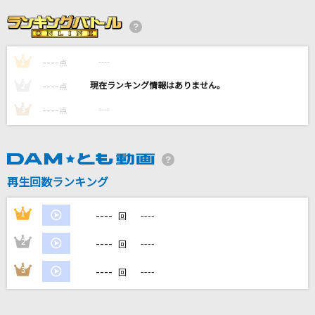
怪獣の花唄
Vaundy
----
----
1
あいつ
点
風
----
----
2
点
----
----
3
点
どこまでも ～How Far I'll Go～
屋比久知奈
[生音]カナシミ ブルー
再生回数ランキング
KinKi Kids
----
1
----
回
もっと見る
----
2
----
回
DAMの新曲・ランキングなど
----
3
----
回
カラオケ最新情報をチェック！