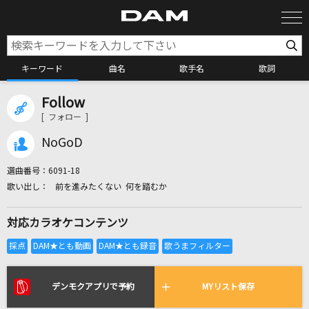
キーワード
曲名
歌手名
歌詞
Follow
カラオケ検索
[ フォロー ]
NoGoD
カラオケ店舗検索
選曲番号：
6091-18
前を進みたくない 何を踏むか
カラオケリクエスト
対応カラオケコンテンツ
全国りれき
リアルタイムで歌われている曲の一覧
デンモクアプリで予約
MYリスト保存