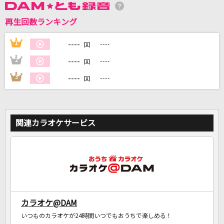
再生回数ランキング
DAMに会員登録・ログインして
カラオケをもっと楽しもう！
----
1
----
回
----
2
----
回
----
3
----
回
自宅でカラオケ歌い放題！
家族や友達と一緒に！練習にも！
関連カラオケサービス
カラオケ@DAM
いつものカラオケが24時間いつでもおうちで楽しめる！