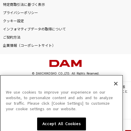
特定商取引法に基づく表示
プライバシーポリシー
クッキー設定
インフォマティブデータの取得について
ご契約方法
企業情報（コーポレートサイト）
© DAIICHIKOSHO CO.,LTD. All Rights Reserved.
このサイトに掲載されている一切の文章・画像・写真・動画・音声等を、手段や形態
を問わず、著作権法の定める範囲を超えて無断で複製、転載、ファイル化などすること
We use cookies to improve your experience on our
を禁じます。
website, to personalize content and ads and to analyze
our traffic. Please click [Cookie Settings] to customize
楽曲及びコンテンツは、機種によりご利用いただけない場合があります。
your cookie settings on our website.
楽曲及びコンテンツの配信日、配信内容が変更になる場合があります。
楽曲によりMYリスト保存ができない場合があります。
Accept All Cookies
JASRAC許諾番号
6602250213Y31015 6602250112Y38026 6602250240Y31015