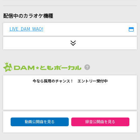
忘却の空
SADS
配信中のカラオケ機種
晩餐歌
LIVE DAM WAO!
tuki.
アイドルパワー
M!LK
2026年8月度
Same Blue
今なら採用のチャンス！ エントリー受付中
Official髭男dism
歩道橋
乃木坂46
DAM★ともボーカルエントリーランキング
Rusty Nail(ビデオクリップバージョン)
動画公開曲を見る
録音公開曲を見る
X JAPAN