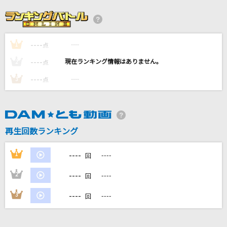
朧
市川由紀乃
----
----
1
[生音]Crazy For You [クレイジー・フォー・ユ
点
ー]
----
----
2
点
Madonna
----
----
3
点
るっせぇ女
ヤングスキニー
再生回数ランキング
絶対アイドル辞めないで
＝LOVE
----
1
----
回
もっと見る
----
2
----
回
----
3
----
回
DAMの新曲・ランキングなど
カラオケ最新情報をチェック！