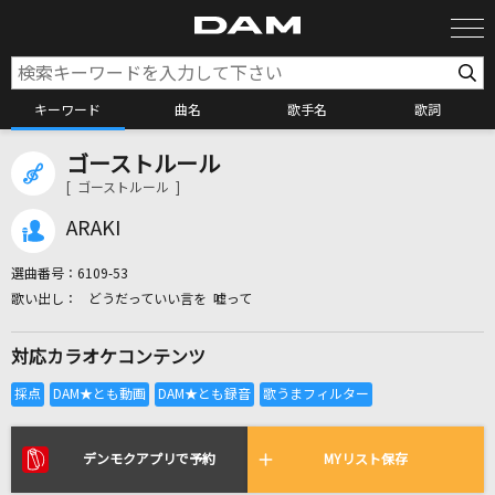
キーワード
曲名
歌手名
歌詞
ゴーストルール
カラオケ検索
[ ゴーストルール ]
ARAKI
カラオケ店舗検索
選曲番号：
6109-53
どうだっていい言を 嘘って
カラオケリクエスト
対応カラオケコンテンツ
全国りれき
リアルタイムで歌われている曲の一覧
デンモクアプリで予約
MYリスト保存