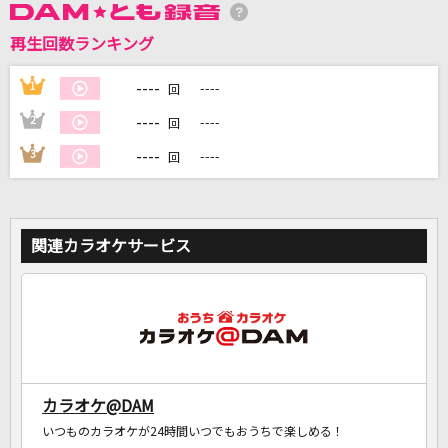
再生回数ランキング
DAMに会員登録・ログインして
カラオケをもっと楽しもう！
----
1
----
回
----
2
----
回
----
3
----
回
自宅でカラオケ歌い放題！
家族や友達と一緒に！練習にも！
関連カラオケサービス
カラオケ@DAM
いつものカラオケが24時間いつでもおうちで楽しめる！