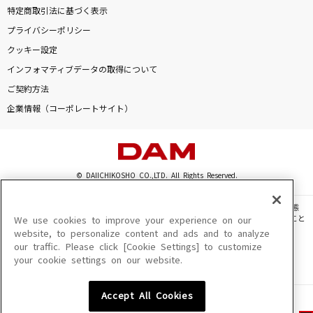
特定商取引法に基づく表示
プライバシーポリシー
クッキー設定
インフォマティブデータの取得について
ご契約方法
企業情報（コーポレートサイト）
© DAIICHIKOSHO CO.,LTD. All Rights Reserved.
このサイトに掲載されている一切の文章・画像・写真・動画・音声等を、手段や形態
を問わず、著作権法の定める範囲を超えて無断で複製、転載、ファイル化などすること
We use cookies to improve your experience on our
を禁じます。
website, to personalize content and ads and to analyze
our traffic. Please click [Cookie Settings] to customize
楽曲及びコンテンツは、機種によりご利用いただけない場合があります。
your cookie settings on our website.
楽曲及びコンテンツの配信日、配信内容が変更になる場合があります。
楽曲によりMYリスト保存ができない場合があります。
Accept All Cookies
JASRAC許諾番号
6602250213Y31015 6602250112Y38026 6602250240Y31015