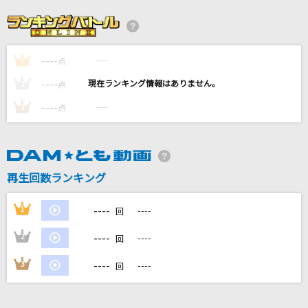
紅蓮華
LiSA
----
----
1
Present
点
WATWING
----
----
2
点
----
----
3
点
ほんまやで☆なんでやねん☆しらんけど
モナキ
[生音]ただ君に晴れ
再生回数ランキング
ヨルシカ
----
1
----
回
もっと見る
----
2
----
回
DAMの新曲・ランキングなど
----
3
----
回
カラオケ最新情報をチェック！