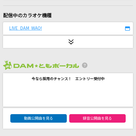
[生音]桜
コブクロ
配信中のカラオケ機種
ワンアンドオンリー
LIVE DAM WAO!
timelesz
[生音]水平線
back number
2026年8月度
宇宙に行ったライオン
今なら採用のチャンス！ エントリー受付中
SUPER EIGHT
First Love
宇多田ヒカル
DAM★ともボーカルエントリーランキング
感電(ビデオクリップバージョン)
動画公開曲を見る
録音公開曲を見る
米津玄師