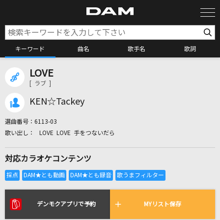
キーワード
曲名
歌手名
歌詞
LOVE
カラオケ検索
[ ラブ ]
KEN☆Tackey
カラオケ店舗検索
選曲番号：
6113-03
LOVE LOVE 手をつないだら
カラオケリクエスト
対応カラオケコンテンツ
全国りれき
リアルタイムで歌われている曲の一覧
デンモクアプリで予約
MYリスト保存