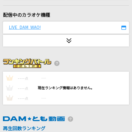
人生の扉
竹内まりや
配信中のカラオケ機種
ユメ語るよりユメ歌おう
LIVE DAM WAO!
Aqours
[生音]狂乱 Hey Kids!!
THE ORAL CIGARETTES
[生音]やさしくなりたい
斉藤和義
----
----
1
点
----
----
2
点
Once
----
----
3
点
原田ひとみ
雨とペトラ
バルーン
再生回数ランキング