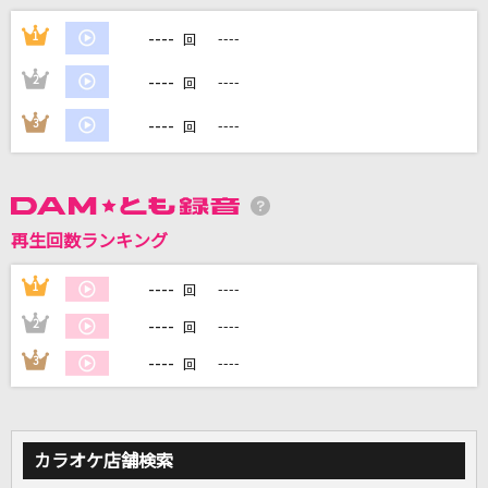
小さな恋のうた
----
1
----
回
新垣結衣
----
2
----
回
Across The Time
----
3
----
回
氷室京介
Pray
Every Little Thing
再生回数ランキング
[生音]HOT LIMIT
----
1
----
回
T.M.Revolution
----
2
----
回
もっと見る
----
3
----
回
DAMの新曲・ランキングなど
カラオケ最新情報をチェック！
カラオケ店舗検索