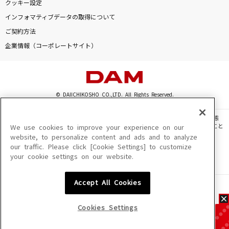
クッキー設定
インフォマティブデータの取得について
ご契約方法
企業情報（コーポレートサイト）
© DAIICHIKOSHO CO.,LTD. All Rights Reserved.
このサイトに掲載されている一切の文章・画像・写真・動画・音声等を、手段や形態
を問わず、著作権法の定める範囲を超えて無断で複製、転載、ファイル化などすること
We use cookies to improve your experience on our
を禁じます。
website, to personalize content and ads and to analyze
our traffic. Please click [Cookie Settings] to customize
楽曲及びコンテンツは、機種によりご利用いただけない場合があります。
your cookie settings on our website.
楽曲及びコンテンツの配信日、配信内容が変更になる場合があります。
楽曲によりMYリスト保存ができない場合があります。
Accept All Cookies
JASRAC許諾番号
6602250213Y31015 6602250112Y38026 6602250240Y31015
6602250241Y45122
Cookies Settings
NexTone許諾番号
ID000002945 ID000002947 ID000002937 ID000002938