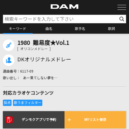
キーワード
曲名
歌手名
歌詞
1980 難易度★Vol.1
カラオケ検索
[ オリコンメドレー ]
DKオリジナルメドレー
カラオケ店舗検索
選曲番号：
6117-09
あー果てしない夢を…
カラオケリクエスト
対応カラオケコンテンツ
全国りれき
リアルタイムで歌われている曲の一覧
デンモクアプリで予約
MYリスト保存