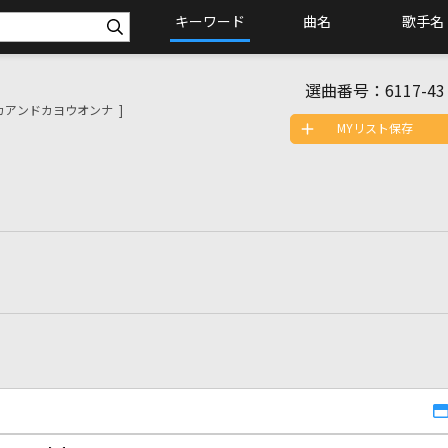
キーワード
曲名
歌手名
選曲番号：
6117-43
アンドカヨウオンナ ]
MYリスト保存