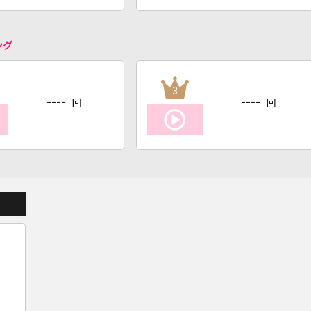
ング
3
----
----
回
回
----
----