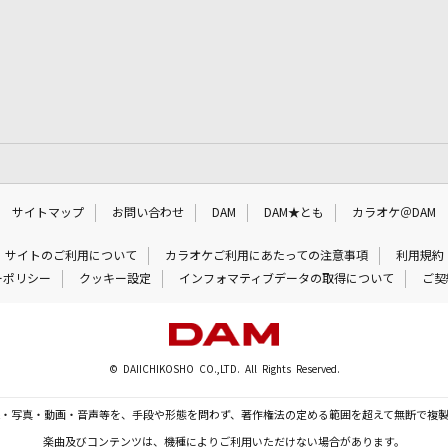
サイトマップ
お問い合わせ
DAM
DAM★とも
カラオケ＠DAM
サイトのご利用について
カラオケご利用にあたっての注意事項
利用規約
ーポリシー
クッキー設定
インフォマティブデータの取得について
ご契
© DAIICHIKOSHO CO.,LTD. All Rights Reserved.
・写真・動画・音声等を、手段や形態を問わず、著作権法の定める範囲を超えて無断で複
楽曲及びコンテンツは、機種によりご利用いただけない場合があります。