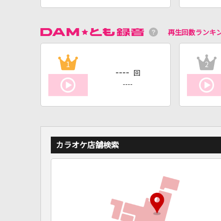
再生回数ランキ
1
2
----
回
----
カラオケ店舗検索