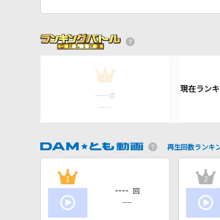
1
----
点
----
再生回数ランキ
1
2
----
回
----