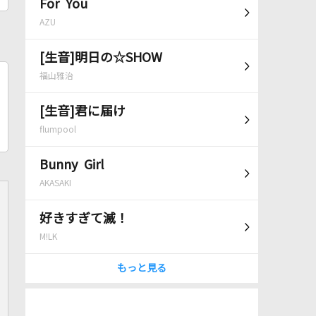
For You
AZU
[生音]明日の☆SHOW
福山雅治
[生音]君に届け
flumpool
Bunny Girl
AKASAKI
好きすぎて滅！
M!LK
もっと見る