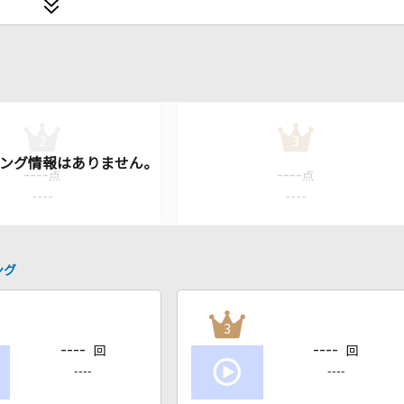
2
3
----
----
点
点
----
----
ング
3
----
----
回
回
----
----