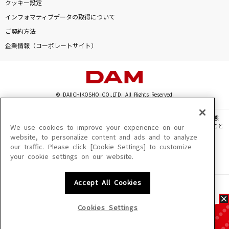
クッキー設定
インフォマティブデータの取得について
ご契約方法
企業情報（コーポレートサイト）
© DAIICHIKOSHO CO.,LTD. All Rights Reserved.
このサイトに掲載されている一切の文章・画像・写真・動画・音声等を、手段や形態
を問わず、著作権法の定める範囲を超えて無断で複製、転載、ファイル化などすること
We use cookies to improve your experience on our
を禁じます。
website, to personalize content and ads and to analyze
our traffic. Please click [Cookie Settings] to customize
楽曲及びコンテンツは、機種によりご利用いただけない場合があります。
your cookie settings on our website.
楽曲及びコンテンツの配信日、配信内容が変更になる場合があります。
楽曲によりMYリスト保存ができない場合があります。
Accept All Cookies
JASRAC許諾番号
6602250213Y31015 6602250112Y38026 6602250240Y31015
6602250241Y45122
Cookies Settings
NexTone許諾番号
ID000002945 ID000002947 ID000002937 ID000002938