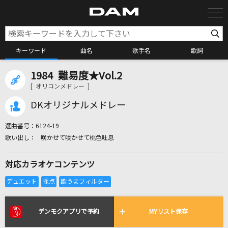
キーワード
曲名
歌手名
歌詞
1984 難易度★Vol.2
カラオケ検索
[ オリコンメドレー ]
DKオリジナルメドレー
カラオケ店舗検索
選曲番号：
6124-19
咲かせて咲かせて桃色吐息
カラオケリクエスト
対応カラオケコンテンツ
全国りれき
リアルタイムで歌われている曲の一覧
デンモクアプリで予約
MYリスト保存