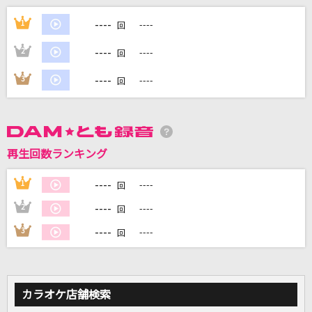
中島美嘉
----
1
----
回
私は最強
----
2
----
回
Mrs. GREEN APPLE
----
3
----
回
秒針を噛む
ずっと真夜中でいいのに。
キミに100パーセント
再生回数ランキング
きゃりーぱみゅぱみゅ
----
1
----
回
世界が終るまでは…
----
2
----
回
WANDS
----
3
----
回
もっと見る
DAMの新曲・ランキングなど
カラオケ店舗検索
カラオケ最新情報をチェック！