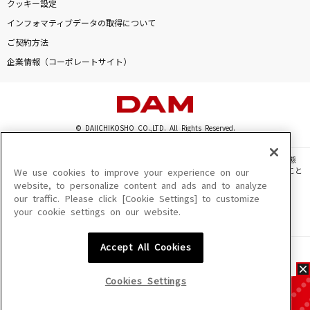
クッキー設定
インフォマティブデータの取得について
ご契約方法
企業情報（コーポレートサイト）
© DAIICHIKOSHO CO.,LTD. All Rights Reserved.
このサイトに掲載されている一切の文章・画像・写真・動画・音声等を、手段や形態
を問わず、著作権法の定める範囲を超えて無断で複製、転載、ファイル化などすること
We use cookies to improve your experience on our
を禁じます。
website, to personalize content and ads and to analyze
our traffic. Please click [Cookie Settings] to customize
楽曲及びコンテンツは、機種によりご利用いただけない場合があります。
your cookie settings on our website.
楽曲及びコンテンツの配信日、配信内容が変更になる場合があります。
楽曲によりMYリスト保存ができない場合があります。
Accept All Cookies
JASRAC許諾番号
6602250213Y31015 6602250112Y38026 6602250240Y31015
6602250241Y45122
Cookies Settings
NexTone許諾番号
ID000002945 ID000002947 ID000002937 ID000002938