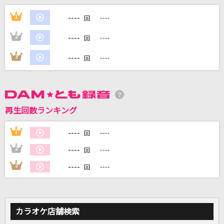
夏の影
----
1
----
回
Mrs. GREEN APPLE
----
2
----
回
Five
----
3
----
回
嵐(アラシ)
ネコミミアーカイブ
糞田舎P feat.初音ミク
再生回数ランキング
[生音]旅路
----
1
----
回
天童よしみ
----
2
----
回
もっと見る
----
3
----
回
DAMの新曲・ランキングなど
カラオケ最新情報をチェック！
カラオケ店舗検索