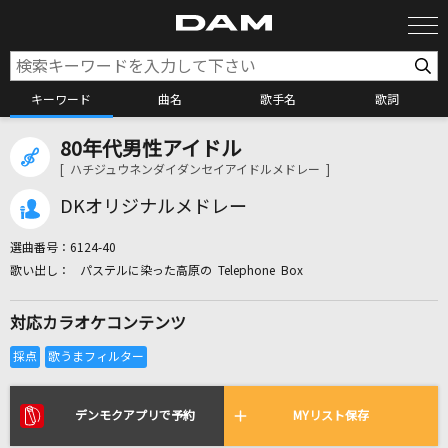
キーワード
曲名
歌手名
歌詞
80年代男性アイドル
カラオケ検索
[ ハチジュウネンダイダンセイアイドルメドレー ]
DKオリジナルメドレー
カラオケ店舗検索
選曲番号：
6124-40
パステルに染った高原の Telephone Box
カラオケリクエスト
対応カラオケコンテンツ
全国りれき
リアルタイムで歌われている曲の一覧
デンモクアプリで予約
MYリスト保存