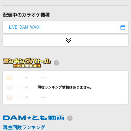
M
浜崎あゆみ
配信中のカラオケ機種
丸の内サディスティック
LIVE DAM WAO!
椎名林檎
[生音]女
志賀勝
光あれ
岡野昭仁
----
----
1
点
----
----
2
点
アスノヨゾラ哨戒班
----
----
3
点
Orangestar feat.IA
ゴールデンタイムラバー
スキマスイッチ
再生回数ランキング