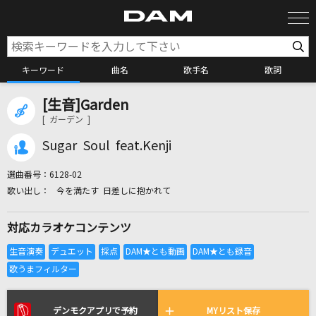
キーワード
曲名
歌手名
歌詞
[生音]Garden
カラオケ検索
[ ガーデン ]
Sugar Soul feat.Kenji
カラオケ店舗検索
選曲番号：
6128-02
今を満たす 日差しに抱かれて
カラオケリクエスト
対応カラオケコンテンツ
全国りれき
リアルタイムで歌われている曲の一覧
デンモクアプリで予約
MYリスト保存