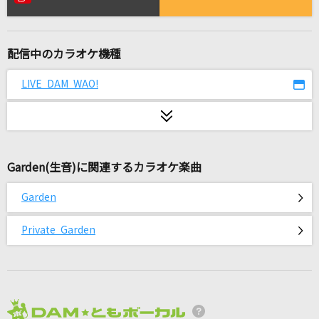
[生音]未来予想図Ⅱ
DREAMS COME TRUE
配信中のカラオケ機種
シャルル
バルーン
LIVE DAM WAO!
まちぶせ
石川ひとみ
Garden(生音)に関連するカラオケ楽曲
ローリンガール
wowaka feat.初音ミク
Garden
[生音]あなたに逢いたくて～Missing You～
Private Garden
松田聖子
Street Blues
SUPER EIGHT
2026年8月度