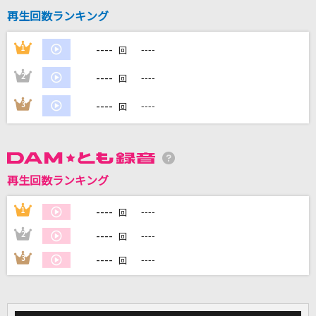
再生回数ランキング
DAMに会員登録・ログインして
----
1
----
回
カラオケをもっと楽しもう！
----
2
----
回
----
3
----
回
自宅でカラオケ歌い放題！
家族や友達と一緒に！練習にも！
再生回数ランキング
----
1
----
回
----
2
----
回
----
3
----
回