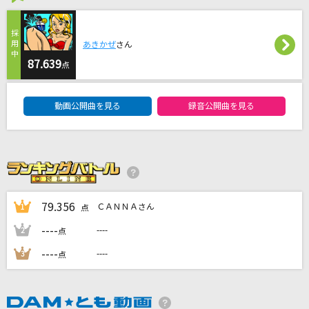
命に嫌われている
カンザキイオリ
あきかぜ
さん
[生音]ちりぬるを
87.639
点
市川由紀乃
DAM★ともボーカルエントリーランキング
動画公開曲を見る
録音公開曲を見る
[生音]Hello,Again～昔からある場所～
MY LITTLE LOVER
愛くださいませ
≠ME
79.356
ＣＡＮＮＡさん
1
点
もっと見る
----
----
2
点
----
----
3
点
DAMの新曲・ランキングなど
カラオケ最新情報をチェック！