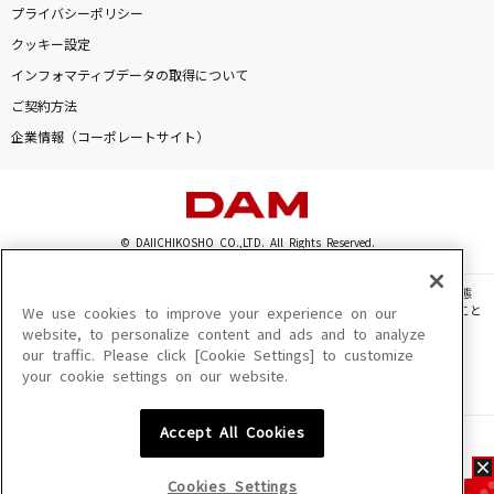
プライバシーポリシー
クッキー設定
インフォマティブデータの取得について
ご契約方法
企業情報（コーポレートサイト）
© DAIICHIKOSHO CO.,LTD. All Rights Reserved.
このサイトに掲載されている一切の文章・画像・写真・動画・音声等を、手段や形態
を問わず、著作権法の定める範囲を超えて無断で複製、転載、ファイル化などすること
We use cookies to improve your experience on our
を禁じます。
website, to personalize content and ads and to analyze
our traffic. Please click [Cookie Settings] to customize
楽曲及びコンテンツは、機種によりご利用いただけない場合があります。
your cookie settings on our website.
楽曲及びコンテンツの配信日、配信内容が変更になる場合があります。
楽曲によりMYリスト保存ができない場合があります。
Accept All Cookies
JASRAC許諾番号
6602250213Y31015 6602250112Y38026 6602250240Y31015
6602250241Y45122
Cookies Settings