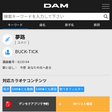
キーワード
曲名
歌手名
歌詞
夢路
カラオケ検索
[ ユメジ ]
BUCK-TICK
カラオケ店舗検索
選曲番号：
6133-04
今夜 あなたの元へ走る
カラオケリクエスト
対応カラオケコンテンツ
全国りれき
リアルタイムで歌われている曲の一覧
デンモクアプリで予約
MYリスト保存