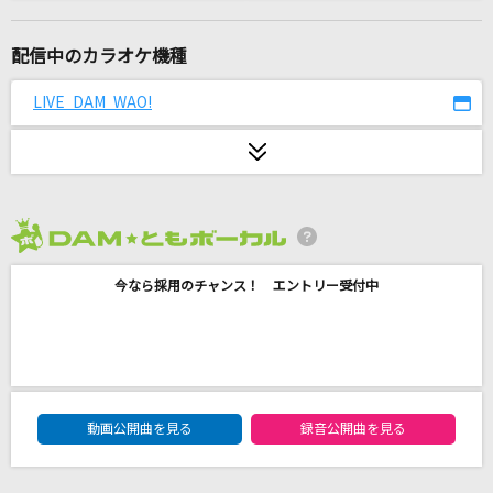
Promise
TIA(TiA)
配信中のカラオケ機種
気づけよBaby
LIVE DAM WAO!
THE ORAL CIGARETTES
心絵
ロードオブメジャー
2026年8月度
雪の華
今なら採用のチャンス！ エントリー受付中
徳永英明
ミックスナッツ
Official髭男dism
DAM★ともボーカルエントリーランキング
雨とカプチーノ
動画公開曲を見る
録音公開曲を見る
ヨルシカ