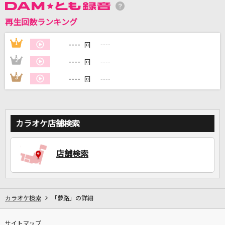
再生回数ランキング
DAMに会員登録・ログインして
カラオケをもっと楽しもう！
----
1
----
回
----
2
----
回
----
3
----
回
自宅でカラオケ歌い放題！
家族や友達と一緒に！練習にも！
カラオケ店舗検索
店舗検索
カラオケ検索
「夢路」の詳細
サイトマップ