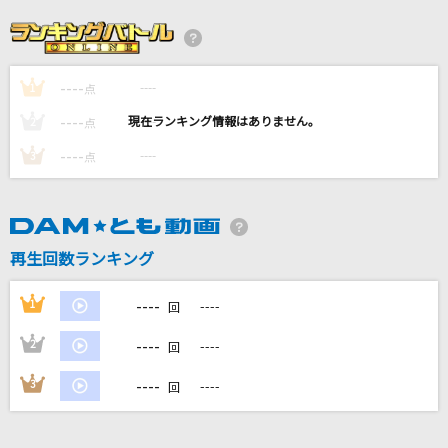
愛してる
れるりり feat.初音ミク
----
----
1
KICK BACK (「チェンソーマン」TV Size)
点
米津玄師
----
----
2
点
----
----
3
点
東京
やしきたかじん
背景、夏に溺れる
再生回数ランキング
n-buna feat.初音ミク
----
1
----
回
もっと見る
----
2
----
回
DAMの新曲・ランキングなど
----
3
----
回
カラオケ最新情報をチェック！