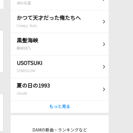
保科有里
かつて天才だった俺たちへ
Creepy Nuts
黒髪海峡
藤崎詩乃
USOTSUKI
STARGLOW
夏の日の1993
classM
もっと見る
DAMの新曲・ランキングなど