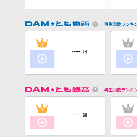
再生回数ランキ
1
2
----
回
----
再生回数ランキ
1
2
----
回
----