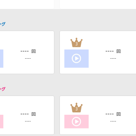
ング
3
----
----
回
回
----
----
ング
3
----
----
回
回
----
----