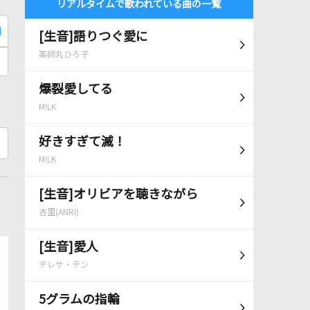
リアルタイムで歌われている曲の一覧
[生音]語りつぐ愛に
薬師丸ひろ子
爆裂愛してる
M!LK
好きすぎて滅！
M!LK
[生音]オリビアを聴きながら
杏里(ANRI)
[生音]愛人
テレサ・テン
5グラムの指輪