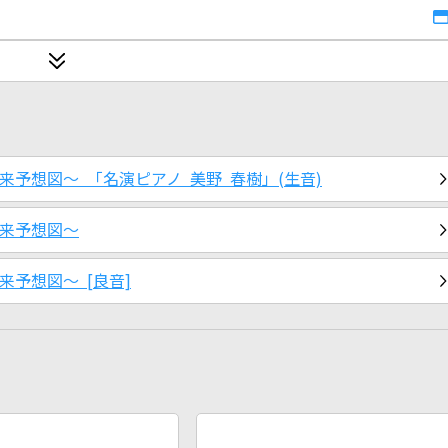
予想図～ 「名演ピアノ 美野 春樹」(生音)
未来予想図～
予想図～ [良音]
2026年8月度