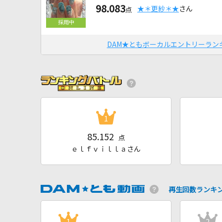
98.083
★＊更紗＊★
さん
点
DAM★ともボーカルエントリーラン
1
85.152
点
ｅｌｆｖｉｌｌａさん
再生回数ランキ
1
2