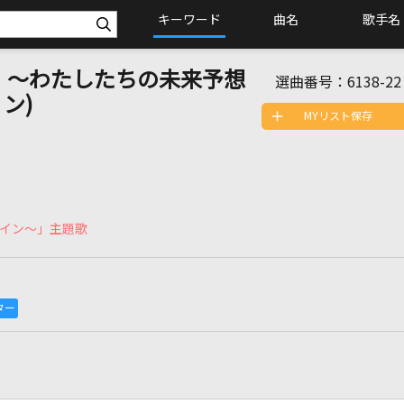
キーワード
曲名
歌手名
 ～わたしたちの未来予想
選曲番号：
6138-22
ン)
MYリスト保存
イン～」主題歌