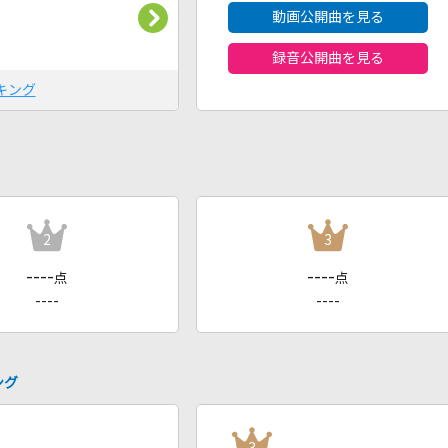
動画公開曲を見る
録音公開曲を見る
キング
2
3
----
----
点
点
----
----
ング
3