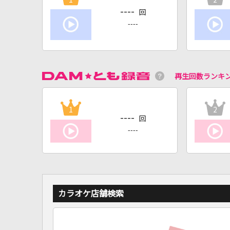
----
回
----
再生回数ランキ
1
2
----
回
----
カラオケ店舗検索