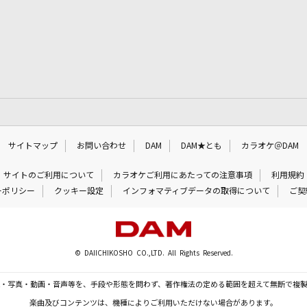
サイトマップ
お問い合わせ
DAM
DAM★とも
カラオケ＠DAM
サイトのご利用について
カラオケご利用にあたっての注意事項
利用規約
ーポリシー
クッキー設定
インフォマティブデータの取得について
ご契
© DAIICHIKOSHO CO.,LTD. All Rights Reserved.
・写真・動画・音声等を、手段や形態を問わず、著作権法の定める範囲を超えて無断で複
楽曲及びコンテンツは、機種によりご利用いただけない場合があります。