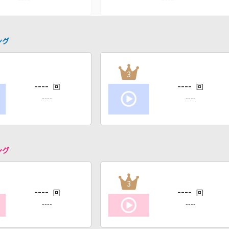
ング
3
----
----
回
回
----
----
ング
3
----
----
回
回
----
----