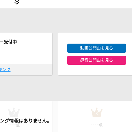
2026年8月度
ー受付中
動画公開曲を見る
録音公開曲を見る
キング
2
3
----
----
点
点
----
----