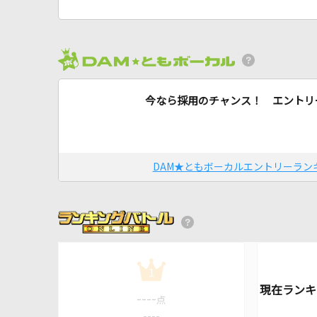
今なら採用のチャンス！ エントリ
DAM★ともボーカルエントリーラン
1
----
点
----