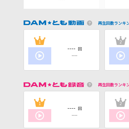
再生回数ランキ
1
2
----
回
----
再生回数ランキ
1
2
----
回
----