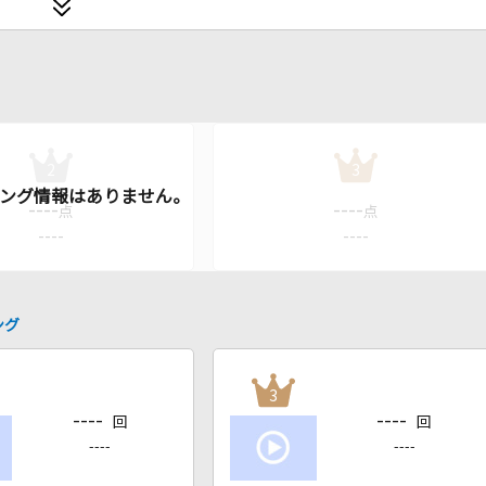
2
3
----
----
点
点
----
----
ング
3
----
----
回
回
----
----