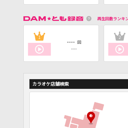
再生回数ランキ
1
2
----
回
----
カラオケ店舗検索