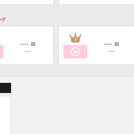
ング
3
----
----
回
回
----
----