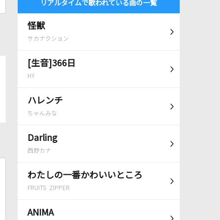
リアルタイムで歌われている曲の一覧
怪獣
サカナクション
[生音]366日
HY
ハレンチ
ちゃんみな
Darling
西野カナ
わたしの一番かわいいところ
FRUITS ZIPPER
ANIMA