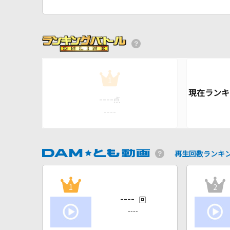
1
----
点
----
再生回数ランキ
1
2
----
回
----