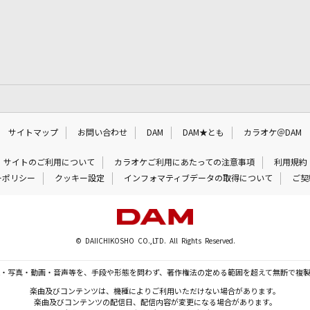
サイトマップ
お問い合わせ
DAM
DAM★とも
カラオケ＠DAM
サイトのご利用について
カラオケご利用にあたっての注意事項
利用規約
ーポリシー
クッキー設定
インフォマティブデータの取得について
ご契
© DAIICHIKOSHO CO.,LTD. All Rights Reserved.
・写真・動画・音声等を、手段や形態を問わず、著作権法の定める範囲を超えて無断で複
楽曲及びコンテンツは、機種によりご利用いただけない場合があります。
楽曲及びコンテンツの配信日、配信内容が変更になる場合があります。