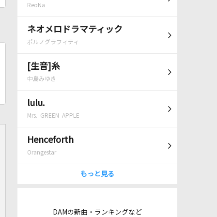
ReoNa
ネオメロドラマティック
ポルノグラフィティ
[生音]糸
中島みゆき
lulu.
Mrs. GREEN APPLE
Henceforth
Orangestar
もっと見る
DAMの新曲・ランキングなど