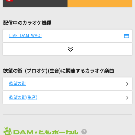
解読不能
After the Rain [そらる×まふまふ]
配信中のカラオケ機種
[生音]粉雪
レミオロメン
LIVE DAM WAO!
[生音]NO,Thank You!
放課後ティータイム
欲望の街 (プロオケ)(生音)に関連するカラオケ楽曲
[生音]炎天夏(十周年記念 横浜スタジアム伝説)
湘南乃風
欲望の街
にじのむこうに
欲望の街(生音)
速水けんたろう・茂森あゆみ
Blue Jeans(ビデオクリップバージョン)
HANA
2026年8月度