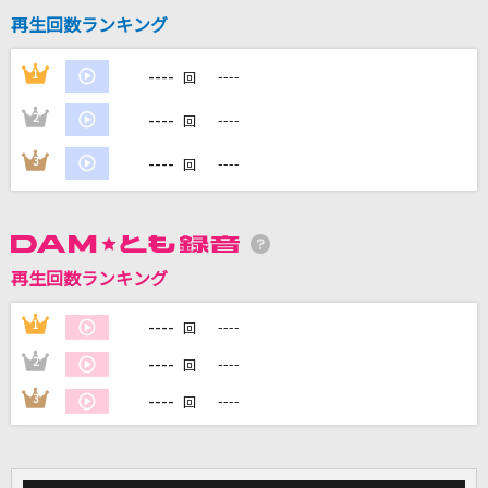
再生回数ランキング
----
1
----
回
DAMに会員登録・ログインして
カラオケをもっと楽しもう！
----
2
----
回
----
3
----
回
自宅でカラオケ歌い放題！
家族や友達と一緒に！練習にも！
再生回数ランキング
----
1
----
回
----
2
----
回
----
3
----
回