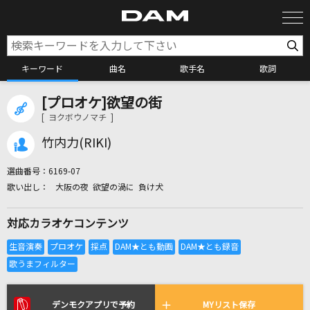
キーワード
曲名
歌手名
歌詞
[プロオケ]欲望の街
カラオケ検索
[ ヨクボウノマチ ]
竹内力(RIKI)
カラオケ店舗検索
選曲番号：
6169-07
大阪の夜 欲望の渦に 負け犬
カラオケリクエスト
対応カラオケコンテンツ
全国りれき
リアルタイムで歌われている曲の一覧
デンモクアプリで予約
MYリスト保存