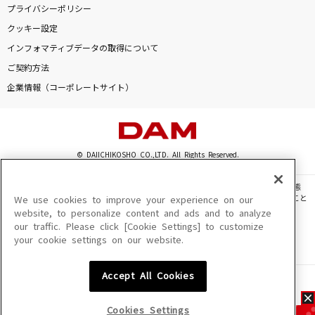
プライバシーポリシー
クッキー設定
インフォマティブデータの取得について
ご契約方法
企業情報（コーポレートサイト）
© DAIICHIKOSHO CO.,LTD. All Rights Reserved.
このサイトに掲載されている一切の文章・画像・写真・動画・音声等を、手段や形態
を問わず、著作権法の定める範囲を超えて無断で複製、転載、ファイル化などすること
We use cookies to improve your experience on our
を禁じます。
website, to personalize content and ads and to analyze
our traffic. Please click [Cookie Settings] to customize
楽曲及びコンテンツは、機種によりご利用いただけない場合があります。
your cookie settings on our website.
楽曲及びコンテンツの配信日、配信内容が変更になる場合があります。
楽曲によりMYリスト保存ができない場合があります。
Accept All Cookies
JASRAC許諾番号
6602250213Y31015 6602250112Y38026 6602250240Y31015
6602250241Y45122
Cookies Settings