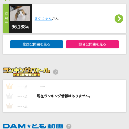
[生音]ミュージック・アワー
ポルノグラフィティ
ミケにゃん
さん
お姫様の作り方
96.188
点
＝LOVE
DAM★ともボーカルエントリーランキング
動画公開曲を見る
録音公開曲を見る
ray 超かぐや姫！Version(ビデオクリップバージ
ョン)
かぐや(cv.夏吉ゆうこ)、月見ヤチヨ(cv.早見沙織)
ケセラセラ
Mrs. GREEN APPLE
----
----
1
点
----
----
もっと見る
2
点
----
----
3
点
DAMの新曲・ランキングなど
カラオケ最新情報をチェック！