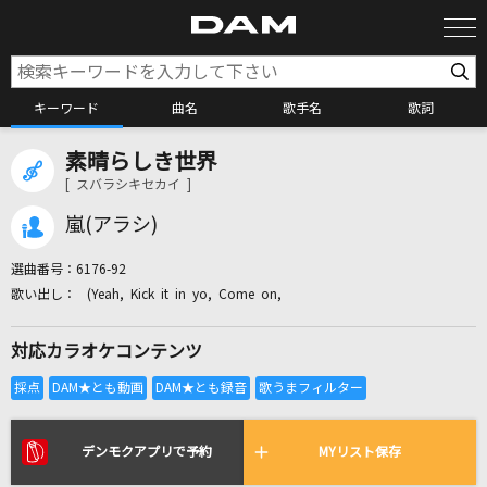
キーワード
曲名
歌手名
歌詞
素晴らしき世界
カラオケ検索
[ スバラシキセカイ ]
嵐(アラシ)
カラオケ店舗検索
選曲番号：
6176-92
(Yeah, Kick it in yo, Come on,
カラオケリクエスト
対応カラオケコンテンツ
全国りれき
リアルタイムで歌われている曲の一覧
デンモクアプリで予約
MYリスト保存