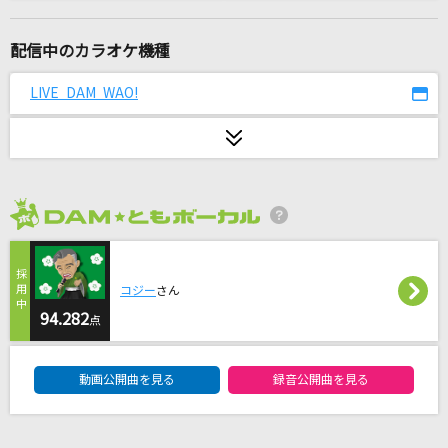
LEVEL5-judgelight-
fripSide
配信中のカラオケ機種
[生音]さよならエレジー
LIVE DAM WAO!
菅田将暉
雪の華
中島美嘉
2026年8月度
[生音]115万キロのフィルム
Official髭男dism
コジー
さん
[生音]ただ君に晴れ
94.282
点
ヨルシカ
DAM★ともボーカルエントリーランキング
動画公開曲を見る
録音公開曲を見る
スピカ
ロクデナシ