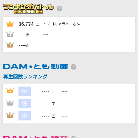
やさしいキスをして
DREAMS COME TRUE
86.774
イチゴキャラメルさん
1
点
シルエット
----
----
2
点
KANA-BOON
----
----
3
点
エイミー
茅原実里
[生音]未来
再生回数ランキング
コブクロ
----
1
----
回
もっと見る
----
2
----
回
DAMの新曲・ランキングなど
----
3
----
回
カラオケ最新情報をチェック！