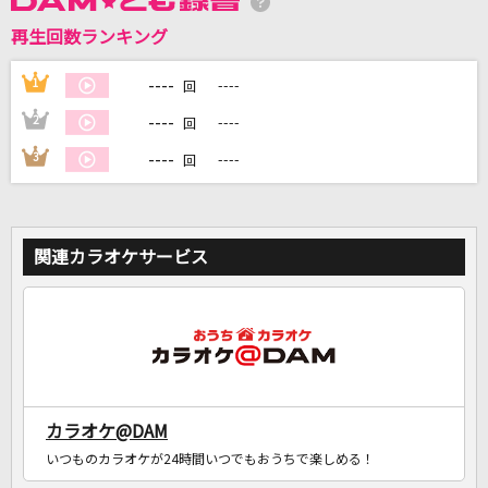
再生回数ランキング
DAMに会員登録・ログインして
カラオケをもっと楽しもう！
----
1
----
回
----
2
----
回
----
3
----
回
自宅でカラオケ歌い放題！
家族や友達と一緒に！練習にも！
関連カラオケサービス
カラオケ@DAM
いつものカラオケが24時間いつでもおうちで楽しめる！