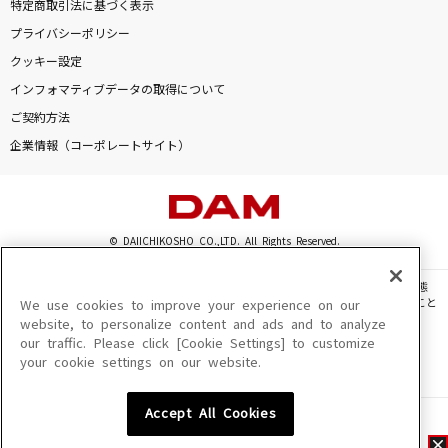
特定商取引法に基づく表示
プライバシーポリシー
クッキー設定
インフォマティブデータの取得について
ご契約方法
企業情報（コーポレートサイト）
© DAIICHIKOSHO CO.,LTD. All Rights Reserved.
このサイトに掲載されている一切の文章・画像・写真・動画・音声等を、手段や形態
を問わず、著作権法の定める範囲を超えて無断で複製、転載、ファイル化などすること
We use cookies to improve your experience on our
を禁じます。
website, to personalize content and ads and to analyze
our traffic. Please click [Cookie Settings] to customize
楽曲及びコンテンツは、機種によりご利用いただけない場合があります。
your cookie settings on our website.
楽曲及びコンテンツの配信日、配信内容が変更になる場合があります。
楽曲によりMYリスト保存ができない場合があります。
Accept All Cookies
JASRAC許諾番号
6602250213Y31015 6602250112Y38026 6602250240Y31015
6602250241Y45122