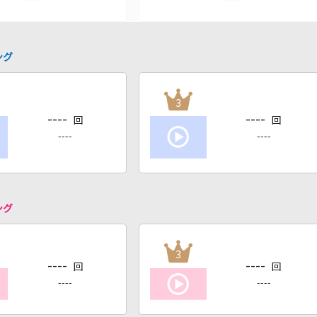
ング
3
----
----
回
回
----
----
ング
3
----
----
回
回
----
----