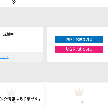
2026年8月度
ー受付中
動画公開曲を見る
録音公開曲を見る
キング
2
3
----
----
点
点
----
----