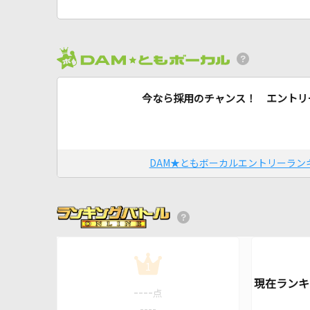
今なら採用のチャンス！ エントリ
DAM★ともボーカルエントリーラン
1
----
点
----