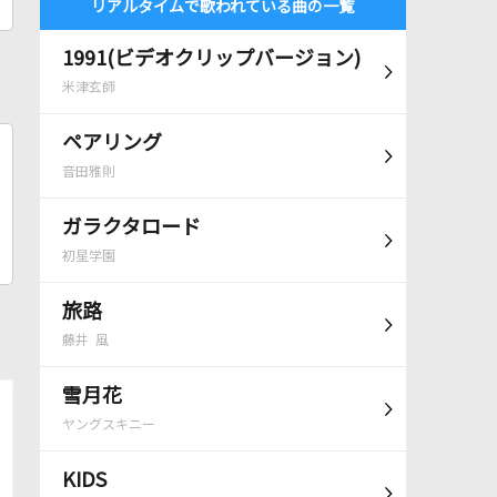
リアルタイムで歌われている曲の一覧
1991(ビデオクリップバージョン)
米津玄師
ペアリング
音田雅則
ガラクタロード
初星学園
旅路
藤井 風
雪月花
ヤングスキニー
KIDS