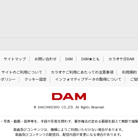
サイトマップ
お問い合わせ
DAM
DAM★とも
カラオケ＠DAM
サイトのご利用について
カラオケご利用にあたっての注意事項
利用規約
ーポリシー
クッキー設定
インフォマティブデータの取得について
ご契
© DAIICHIKOSHO CO.,LTD. All Rights Reserved.
・写真・動画・音声等を、手段や形態を問わず、著作権法の定める範囲を超えて無断で複
楽曲及びコンテンツは、機種によりご利用いただけない場合があります。
楽曲及びコンテンツの配信日、配信内容が変更になる場合があります。