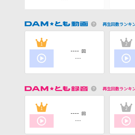
再生回数ランキ
1
2
----
回
----
再生回数ランキ
1
2
----
回
----