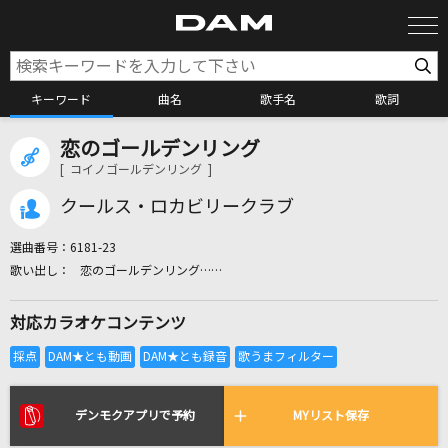
キーワード
曲名
歌手名
歌詞
恋のゴールデンリング
カラオケ検索
[ コイノゴールデンリング ]
クールス・ロカビリークラブ
カラオケ店舗検索
選曲番号：
6181-23
恋のゴールデンリング……
カラオケリクエスト
対応カラオケコンテンツ
全国りれき
リアルタイムで歌われている曲の一覧
デンモクアプリで予約
MYリスト保存