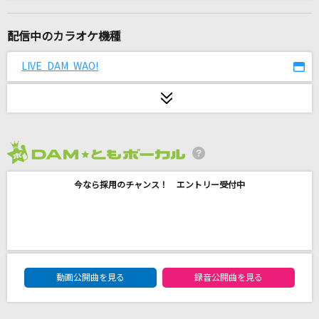
[プロオケ]言って。
ヨルシカ
配信中のカラオケ機種
Pangarap Ko Ang Ibigin Ka [パンガラップ コ
LIVE DAM WAO!
アン イビギン カ]
Regine Velasquez [レジン ヴェラスケス]
[生音]シュガーソングとビターステップ
UNISON SQUARE GARDEN
2026年8月度
[生音]オレンジ
今なら採用のチャンス！ エントリー受付中
SPYAIR
綺羅
Ado
DAM★ともボーカルエントリーランキング
動画公開曲を見る
録音公開曲を見る
KAWAII FESTIVAL
ハローキティ