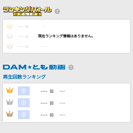
Story
AI
----
----
1
点
星のかがやきよ
----
----
2
点
ZARD
----
----
3
点
Last Love
加藤ミリヤ
再生回数ランキング
ビターバカンス
Mrs. GREEN APPLE
----
1
----
回
もっと見る
----
2
----
回
----
3
----
回
DAMの新曲・ランキングなど
カラオケ最新情報をチェック！