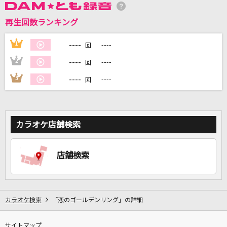
再生回数ランキング
DAMに会員登録・ログインして
----
1
----
回
カラオケをもっと楽しもう！
----
2
----
回
----
3
----
回
自宅でカラオケ歌い放題！
家族や友達と一緒に！練習にも！
カラオケ店舗検索
店舗検索
カラオケ検索
「恋のゴールデンリング」の詳細
サイトマップ