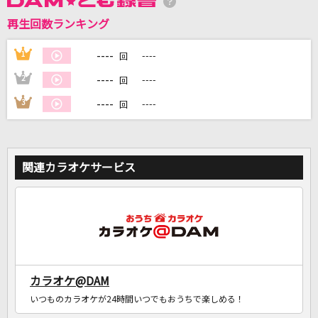
再生回数ランキング
DAMに会員登録・ログインして
カラオケをもっと楽しもう！
----
1
----
回
----
2
----
回
----
3
----
回
自宅でカラオケ歌い放題！
家族や友達と一緒に！練習にも！
関連カラオケサービス
カラオケ@DAM
いつものカラオケが24時間いつでもおうちで楽しめる！