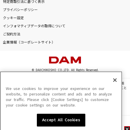
特定商取引法に基づく表示
プライバシーポリシー
クッキー設定
インフォマティブデータの取得について
ご契約方法
企業情報（コーポレートサイト）
© DAIICHIKOSHO CO.,LTD. All Rights Reserved.
このサイトに掲載されている一切の文章・画像・写真・動画・音声等を、手段や形態
を問わず、著作権法の定める範囲を超えて無断で複製、転載、ファイル化などすること
We use cookies to improve your experience on our
を禁じます。
website, to personalize content and ads and to analyze
our traffic. Please click [Cookie Settings] to customize
楽曲及びコンテンツは、機種によりご利用いただけない場合があります。
your cookie settings on our website.
楽曲及びコンテンツの配信日、配信内容が変更になる場合があります。
楽曲によりMYリスト保存ができない場合があります。
Accept All Cookies
JASRAC許諾番号
6602250213Y31015 6602250112Y38026 6602250240Y31015
6602250241Y45122