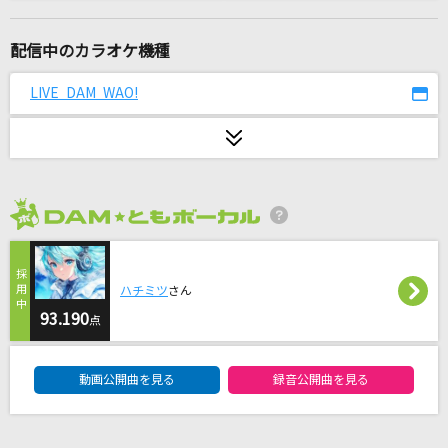
青い珊瑚礁
松田聖子
配信中のカラオケ機種
最後の雨
LIVE DAM WAO!
中西保志
最高到達点(ONE PIECEアニメバージョン)
SEKAI NO OWARI(世界の終わり)
2026年8月度
[生音]酔待ち酒場
三山ひろし
ハチミツ
さん
ほんまやで☆なんでやねん☆しらんけど
93.190
点
モナキ
DAM★ともボーカルエントリーランキング
動画公開曲を見る
録音公開曲を見る
スパークル [original ver.]
RADWIMPS