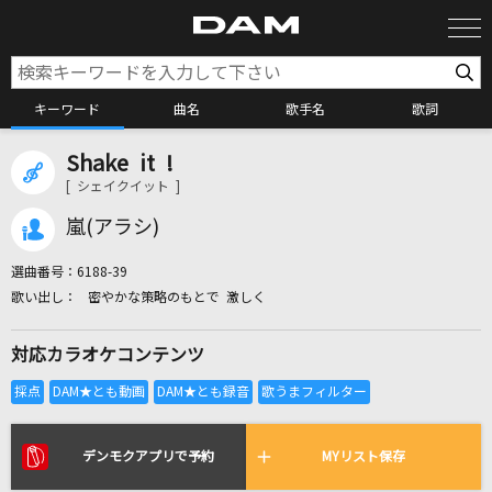
キーワード
曲名
歌手名
歌詞
Shake it !
カラオケ検索
[ シェイクイット ]
嵐(アラシ)
カラオケ店舗検索
選曲番号：
6188-39
密やかな策略のもとで 激しく
カラオケリクエスト
対応カラオケコンテンツ
全国りれき
リアルタイムで歌われている曲の一覧
デンモクアプリで予約
MYリスト保存