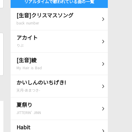
リアルタイムで歌われている曲の一覧
[生音]クリスマスソング
back number
アカイト
りぶ
[生音]綾
My Hair is Bad
かいしんのいちげき!
天月-あまつき-
夏祭り
JITTERIN' JINN
Habit