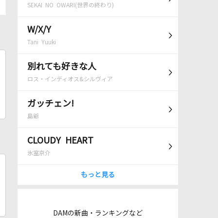
SEKAI NO OWARI(世界の終わり)
W/X/Y
Tani Yuuki
別れても好きな人
ロス・インディオス&シルヴィア
ガッチェン!
島爺
CLOUDY HEART
氷室京介
もっと見る
DAMの新曲・ランキングなど