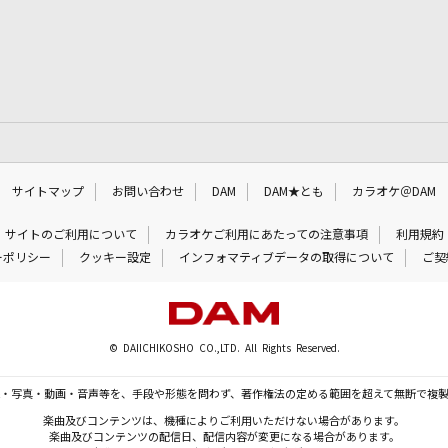
サイトマップ
お問い合わせ
DAM
DAM★とも
カラオケ＠DAM
サイトのご利用について
カラオケご利用にあたっての注意事項
利用規約
ーポリシー
クッキー設定
インフォマティブデータの取得について
ご契
© DAIICHIKOSHO CO.,LTD. All Rights Reserved.
・写真・動画・音声等を、手段や形態を問わず、著作権法の定める範囲を超えて無断で複
楽曲及びコンテンツは、機種によりご利用いただけない場合があります。
楽曲及びコンテンツの配信日、配信内容が変更になる場合があります。