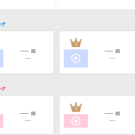
ング
3
----
----
回
回
----
----
ング
3
----
----
回
回
----
----