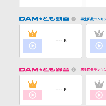
再生回数ランキ
1
2
----
回
----
再生回数ランキ
1
2
----
回
----