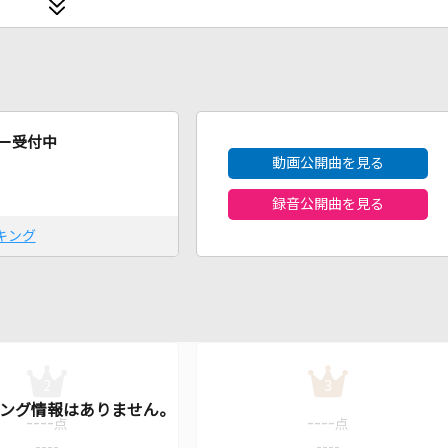
2026年8月度
ー受付中
動画公開曲を見る
録音公開曲を見る
キング
2
3
----
----
点
点
----
----