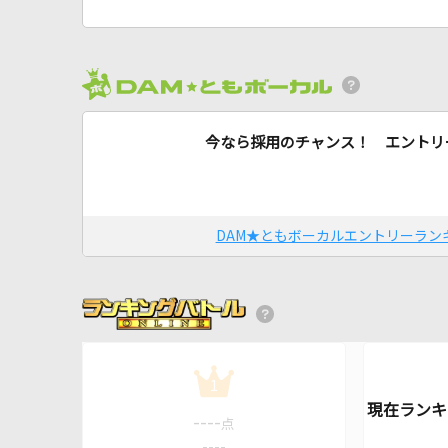
今なら採用のチャンス！ エントリ
DAM★ともボーカルエントリーラン
1
----
点
----