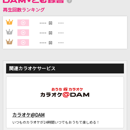
再生回数ランキング
DAMに会員登録・ログインして
カラオケをもっと楽しもう！
----
1
----
回
----
2
----
回
----
3
----
回
自宅でカラオケ歌い放題！
家族や友達と一緒に！練習にも！
関連カラオケサービス
カラオケ@DAM
いつものカラオケが24時間いつでもおうちで楽しめる！