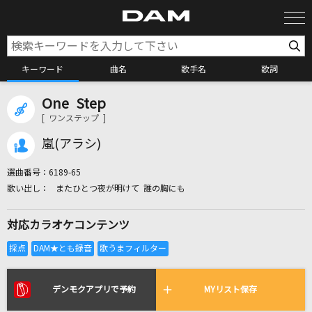
キーワード
曲名
歌手名
歌詞
One Step
カラオケ検索
[ ワンステップ ]
嵐(アラシ)
カラオケ店舗検索
選曲番号：
6189-65
またひとつ夜が明けて 誰の胸にも
カラオケリクエスト
対応カラオケコンテンツ
全国りれき
リアルタイムで歌われている曲の一覧
デンモクアプリで予約
MYリスト保存