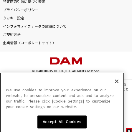
特定商取引法に基づく表示
プライバシーポリシー
クッキー設定
インフォマティブデータの取得について
ご契約方法
企業情報（コーポレートサイト）
© DAIICHIKOSHO CO.,LTD. All Rights Reserved.
このサイトに掲載されている一切の文章・画像・写真・動画・音声等を、手段や形態
を問わず、著作権法の定める範囲を超えて無断で複製、転載、ファイル化などすること
We use cookies to improve your experience on our
を禁じます。
website, to personalize content and ads and to analyze
our traffic. Please click [Cookie Settings] to customize
楽曲及びコンテンツは、機種によりご利用いただけない場合があります。
your cookie settings on our website.
楽曲及びコンテンツの配信日、配信内容が変更になる場合があります。
楽曲によりMYリスト保存ができない場合があります。
Accept All Cookies
JASRAC許諾番号
6602250213Y31015 6602250112Y38026 6602250240Y31015
6602250241Y45122