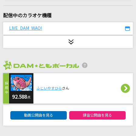
[生音]シルエット
KANA-BOON
配信中のカラオケ機種
you
LIVE DAM WAO!
倖田來未
[生音]炎
LiSA
2026年8月度
[生音]酒灯り
三山ひろし
ふじいやすひら
さん
[生音]アイノカタチ feat.HIDE(GReeeeN)
92.588
点
Misia
DAM★ともボーカルエントリーランキング
動画公開曲を見る
録音公開曲を見る
ネクロの花嫁
びす