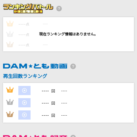
[生音]クリスマスソング
back number
----
----
1
点
一生に一度愛してるよ
----
----
2
点
クリープハイプ
----
----
3
点
アイヴイ
初星学園
スターダム
再生回数ランキング
Mrs. GREEN APPLE
----
1
----
回
もっと見る
----
2
----
回
DAMの新曲・ランキングなど
----
3
----
回
カラオケ最新情報をチェック！