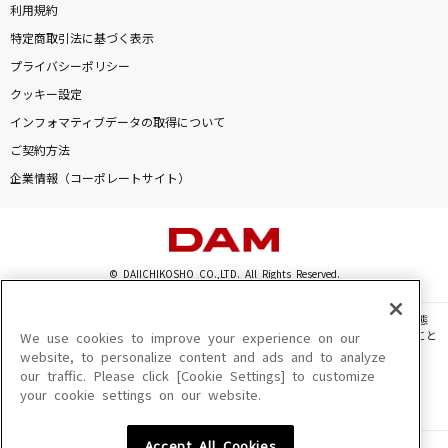
利用規約
特定商取引法に基づく表示
プライバシーポリシー
クッキー設定
インフォマティブデータの取得について
ご契約方法
企業情報（コーポレートサイト）
© DAIICHIKOSHO CO.,LTD. All Rights Reserved.
このサイトに掲載されている一切の文章・画像・写真・動画・音声等を、手段や形態
を問わず、著作権法の定める範囲を超えて無断で複製、転載、ファイル化などすること
We use cookies to improve your experience on our
を禁じます。
website, to personalize content and ads and to analyze
our traffic. Please click [Cookie Settings] to customize
楽曲及びコンテンツは、機種によりご利用いただけない場合があります。
your cookie settings on our website.
楽曲及びコンテンツの配信日、配信内容が変更になる場合があります。
楽曲によりMYリスト保存ができない場合があります。
Accept All Cookies