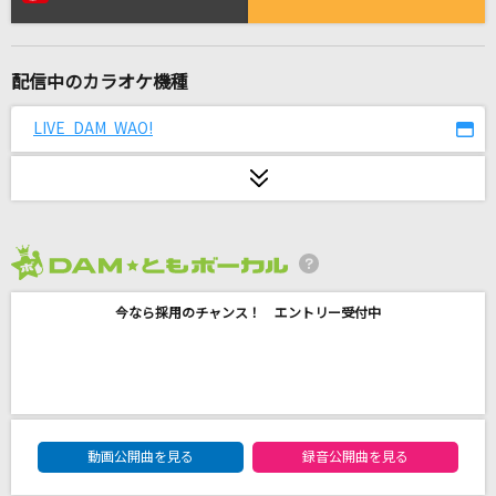
SOULSOUP
Official髭男dism
配信中のカラオケ機種
Ol' 55 [オール'55]
Tom Waits
LIVE DAM WAO!
1・2・3
After the Rain [そらる×まふまふ]
Automatic(ビデオクリップバージョン)
2026年8月度
宇多田ヒカル
今なら採用のチャンス！ エントリー受付中
手遅れcaution
＝LOVE
[生音]夜空ノムコウ
DAM★ともボーカルエントリーランキング
動画公開曲を見る
録音公開曲を見る
SMAP