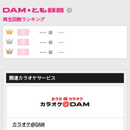
DAMに会員登録・ログインして
再生回数ランキング
カラオケをもっと楽しもう！
----
1
----
回
----
2
----
回
----
3
----
回
自宅でカラオケ歌い放題！
家族や友達と一緒に！練習にも！
関連カラオケサービス
カラオケ@DAM