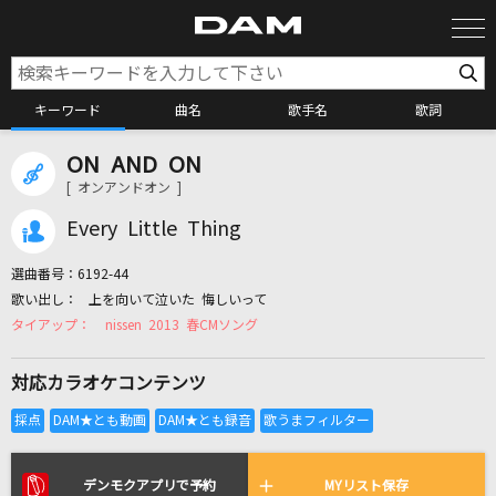
キーワード
曲名
歌手名
歌詞
ON AND ON
カラオケ検索
[ オンアンドオン ]
Every Little Thing
カラオケ店舗検索
選曲番号：
6192-44
上を向いて泣いた 悔しいって
カラオケリクエスト
nissen 2013 春CMソング
対応カラオケコンテンツ
全国りれき
リアルタイムで歌われている曲の一覧
デンモクアプリで予約
MYリスト保存