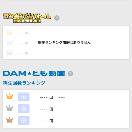
ガラスの十代
光GENJI
[生音]水平線
----
----
1
点
back number
----
----
2
点
もらい泣き
----
----
3
点
一青 窈
SUN
星野 源
再生回数ランキング
もっと見る
----
1
----
回
----
2
----
回
DAMの新曲・ランキングなど
カラオケ最新情報をチェック！
----
3
----
回