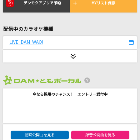
Karma Chameleon [カーマは気まぐれ(ビデオ
デンモクアプリで予約
MYリスト保存
クリップバージョン)]
Culture Club
配信中のカラオケ機種
瀬戸の花嫁
小柳ルミ子(rumico)
LIVE DAM WAO!
残酷な天使のテーゼ
高橋洋子
[生音]会いたかった
2026年8月度
AKB48
今なら採用のチャンス！ エントリー受付中
Magic of Love (J=J 2015 Ver.)
Juice=Juice
逆光 (ウタ from ONE PIECE FILM RED)
DAM★ともボーカルエントリーランキング
動画公開曲を見る
録音公開曲を見る
Ado