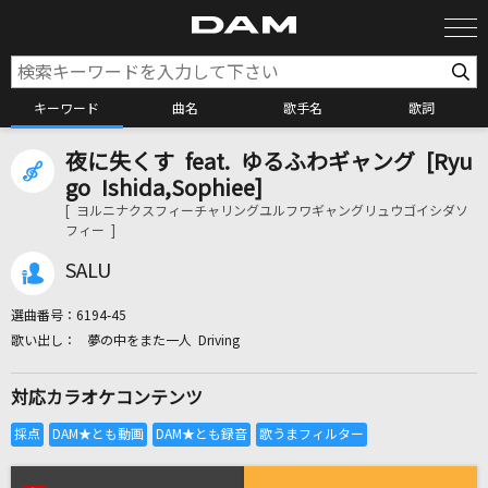
キーワード
曲名
歌手名
歌詞
夜に失くす feat. ゆるふわギャング [Ryu
カラオケ検索
go Ishida,Sophiee]
[ ヨルニナクスフィーチャリングユルフワギャングリュウゴイシダソ
フィー ]
カラオケ店舗検索
SALU
カラオケリクエスト
選曲番号：
6194-45
夢の中をまた一人 Driving
全国りれき
対応カラオケコンテンツ
リアルタイムで歌われている曲の一覧