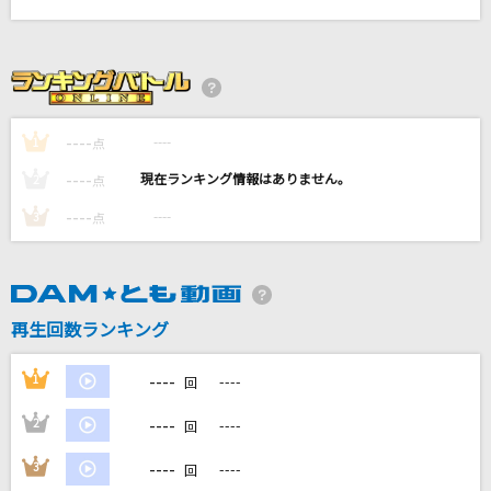
ロキ(Game Version)
みきとP
[生音]Who...
----
----
1
点
浜崎あゆみ
----
----
2
点
モニタリング
----
----
3
点
DECO*27
空想フォレスト
じん(自然の敵P) feat.IA
再生回数ランキング
もっと見る
----
1
----
回
----
2
----
回
DAMの新曲・ランキングなど
カラオケ最新情報をチェック！
----
3
----
回