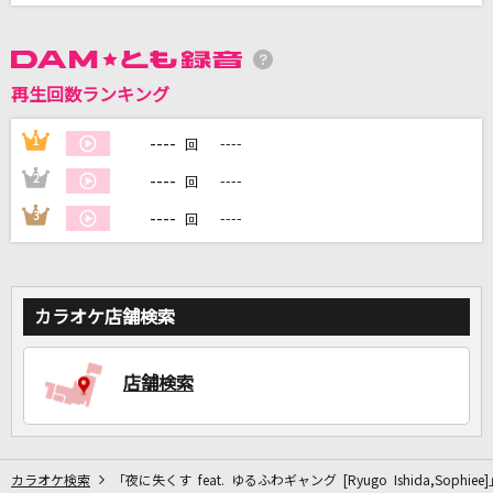
DAMに会員登録・ログインして
再生回数ランキング
カラオケをもっと楽しもう！
----
1
----
回
----
2
----
回
----
3
----
回
自宅でカラオケ歌い放題！
家族や友達と一緒に！練習にも！
カラオケ店舗検索
店舗検索
カラオケ検索
「夜に失くす feat. ゆるふわギャング [Ryugo Ishida,Sophie