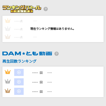
ロミオとシンデレラ(Game Version)
doriko feat.初音ミク
----
----
1
夏祭り
点
JITTERIN' JINN
----
----
2
点
----
----
3
点
[良音]本能
椎名林檎
Subtitle
再生回数ランキング
Official髭男dism
----
1
----
回
もっと見る
----
2
----
回
DAMの新曲・ランキングなど
----
3
----
回
カラオケ最新情報をチェック！