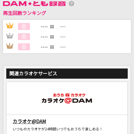
再生回数ランキング
DAMに会員登録・ログインして
カラオケをもっと楽しもう！
----
1
----
回
----
2
----
回
----
3
----
回
自宅でカラオケ歌い放題！
家族や友達と一緒に！練習にも！
関連カラオケサービス
カラオケ@DAM
いつものカラオケが24時間いつでもおうちで楽しめる！