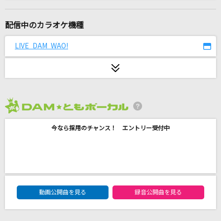
君がいるだけで
米米CLUB
配信中のカラオケ機種
キラキラ
LIVE DAM WAO!
FUNKY MONKEY BABYS
フラレガイガール
さユり
2026年8月度
君ばかり
今なら採用のチャンス！ エントリー受付中
乃木坂46
[生音]Tears
X JAPAN
DAM★ともボーカルエントリーランキング
卵とじ
動画公開曲を見る
録音公開曲を見る
倉橋ヨエコ