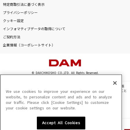
特定商取引法に基づく表示
プライバシーポリシー
クッキー設定
インフォマティブデータの取得について
ご契約方法
企業情報（コーポレートサイト）
© DAIICHIKOSHO CO.,LTD. All Rights Reserved.
このサイトに掲載されている一切の文章・画像・写真・動画・音声等を、手段や形態
を問わず、著作権法の定める範囲を超えて無断で複製、転載、ファイル化などすること
We use cookies to improve your experience on our
を禁じます。
website, to personalize content and ads and to analyze
our traffic. Please click [Cookie Settings] to customize
楽曲及びコンテンツは、機種によりご利用いただけない場合があります。
your cookie settings on our website.
楽曲及びコンテンツの配信日、配信内容が変更になる場合があります。
楽曲によりMYリスト保存ができない場合があります。
Accept All Cookies
JASRAC許諾番号
6602250213Y31015 6602250112Y38026 6602250240Y31015