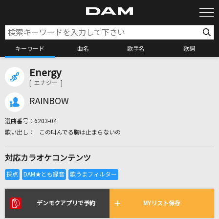
キーワード
曲名
歌手名
歌詞
Energy
カラオケ検索
[ エナジー ]
RAINBOW
カラオケ店舗検索
選曲番号：
6203-04
この叫んでる胸は止まらないの
カラオケリクエスト
対応カラオケコンテンツ
全国りれき
リアルタイムで歌われている曲の一覧
デンモクアプリで予約
MYリスト保存