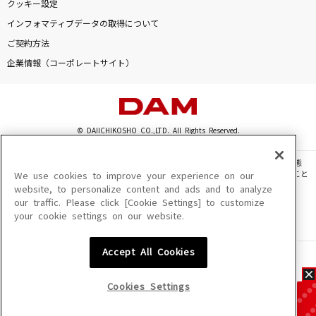
クッキー設定
インフォマティブデータの取得について
ご契約方法
企業情報（コーポレートサイト）
© DAIICHIKOSHO CO.,LTD. All Rights Reserved.
このサイトに掲載されている一切の文章・画像・写真・動画・音声等を、手段や形態
を問わず、著作権法の定める範囲を超えて無断で複製、転載、ファイル化などすること
We use cookies to improve your experience on our
を禁じます。
website, to personalize content and ads and to analyze
our traffic. Please click [Cookie Settings] to customize
楽曲及びコンテンツは、機種によりご利用いただけない場合があります。
your cookie settings on our website.
楽曲及びコンテンツの配信日、配信内容が変更になる場合があります。
楽曲によりMYリスト保存ができない場合があります。
Accept All Cookies
JASRAC許諾番号
6602250213Y31015 6602250112Y38026 6602250240Y31015
6602250241Y45122
Cookies Settings
NexTone許諾番号
ID000002945 ID000002947 ID000002937 ID000002938