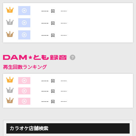
アンダンテ
----
1
----
回
ClariS
----
2
----
回
拝啓、少年よ
----
3
----
回
Hump Back
透明人間
東京事変
再生回数ランキング
Dreaming Sheep
----
1
----
回
中恵光城
----
2
----
回
もっと見る
----
3
----
回
DAMの新曲・ランキングなど
カラオケ最新情報をチェック！
カラオケ店舗検索