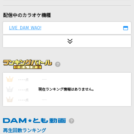
爆裂愛してる
M!LK
配信中のカラオケ機種
[生音]Mela!
LIVE DAM WAO!
緑黄色社会
アメヲマツ、
美波
君の恋人になったら
back number
----
----
1
点
----
----
2
点
怪獣
----
----
3
点
サカナクション
Brand New
Mrs. GREEN APPLE
再生回数ランキング