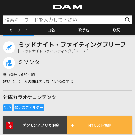
キーワード
曲名
歌手名
歌詞
ミッドナイト・ファイティングブリーフ
カラオケ検索
[ ミッドナイトファインティングブリーフ ]
ミソシタ
カラオケ店舗検索
選曲番号：
6204-65
人の闇は笑うな だが俺の闇は
カラオケリクエスト
対応カラオケコンテンツ
全国りれき
リアルタイムで歌われている曲の一覧
デンモクアプリで予約
MYリスト保存