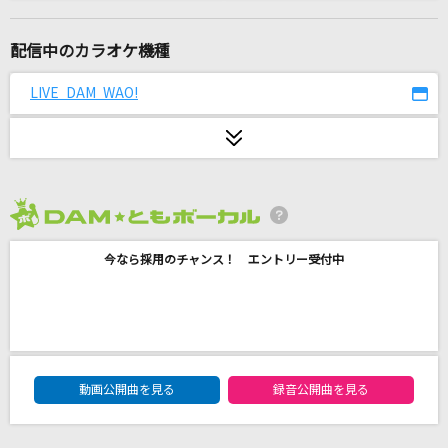
空色デイズ
中川翔子
配信中のカラオケ機種
夜の踊り子
LIVE DAM WAO!
サカナクション
U can do it!
DOMINO
2026年8月度
メルト CPK! Remix (かぐや ver.)
今なら採用のチャンス！ エントリー受付中
かぐや(cv.夏吉ゆうこ)
orion
米津玄師
DAM★ともボーカルエントリーランキング
DADDY ! DADDY ! DO ! feat. 鈴木愛理
動画公開曲を見る
録音公開曲を見る
鈴木雅之