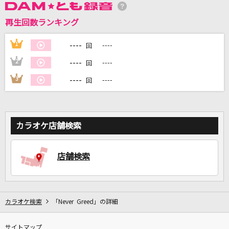
再生回数ランキング
DAMに会員登録・ログインして
カラオケをもっと楽しもう！
----
1
----
回
----
2
----
回
----
3
----
回
自宅でカラオケ歌い放題！
家族や友達と一緒に！練習にも！
カラオケ店舗検索
店舗検索
カラオケ検索
「Never Greed」の詳細
サイトマップ