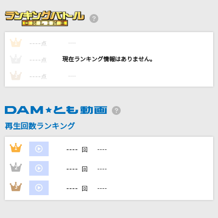
[良音]月光花
Janne Da Arc
----
----
1
夏待ち
点
ROUND TABLE featuring Nino
----
----
2
点
----
----
3
点
万歳千唱
RADWIMPS
ローリンガール
再生回数ランキング
wowaka feat.初音ミク
----
1
----
回
もっと見る
----
2
----
回
DAMの新曲・ランキングなど
----
3
----
回
カラオケ最新情報をチェック！