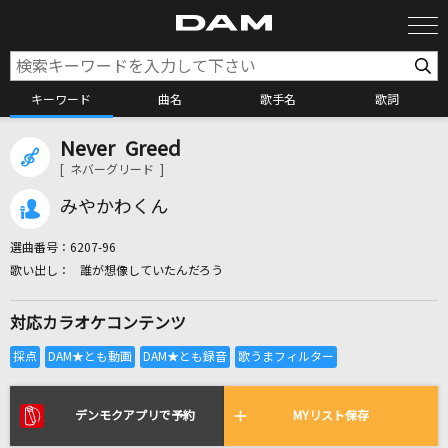
キーワード
曲名
歌手名
歌詞
Never Greed
カラオケ検索
[ ネバーグリード ]
みやかわくん
カラオケ店舗検索
選曲番号：
6207-96
誰が想像していたんだろう
カラオケリクエスト
対応カラオケコンテンツ
全国りれき
リアルタイムで歌われている曲の一覧
デンモクアプリで予約
MYリスト保存