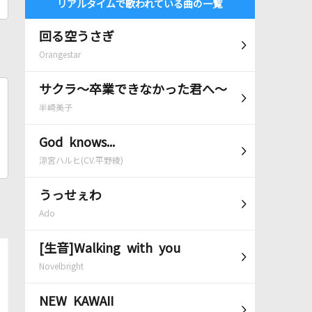
リアルタイムで歌われている曲の一覧
回る空うさぎ
Orangestar
サクラ～卒業できなかった君へ～
半崎美子
God knows...
涼宮ハルヒ(CV.平野綾)
うっせぇわ
Ado
[生音]Walking with you
Novelbright
NEW KAWAII