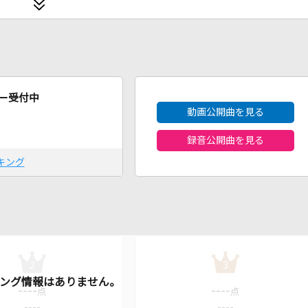
2026年8月度
ー受付中
動画公開曲を見る
録音公開曲を見る
キング
2
3
----
----
点
点
----
----