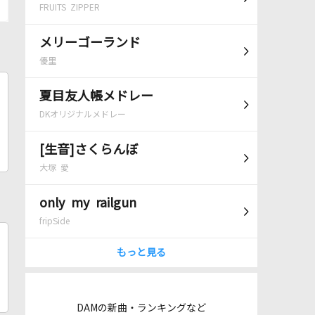
FRUITS ZIPPER
メリーゴーランド
優里
夏目友人帳メドレー
DKオリジナルメドレー
[生音]さくらんぼ
大塚 愛
only my railgun
fripSide
もっと見る
DAMの新曲・ランキングなど