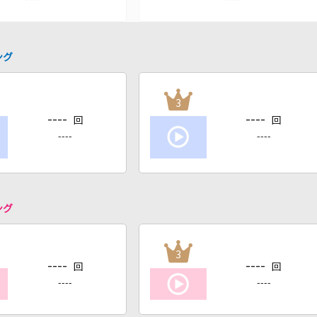
ング
3
----
----
回
回
----
----
ング
3
----
----
回
回
----
----