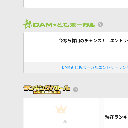
今なら採用のチャンス！ エントリ
DAM★ともボーカルエントリーラン
1
----
点
----