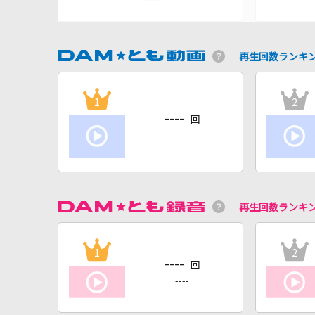
再生回数ランキ
1
2
----
回
----
再生回数ランキ
1
2
----
回
----