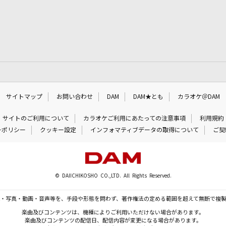
サイトマップ
お問い合わせ
DAM
DAM★とも
カラオケ＠DAM
サイトのご利用について
カラオケご利用にあたっての注意事項
利用規約
ーポリシー
クッキー設定
インフォマティブデータの取得について
ご契
© DAIICHIKOSHO CO.,LTD. All Rights Reserved.
・写真・動画・音声等を、手段や形態を問わず、著作権法の定める範囲を超えて無断で複
楽曲及びコンテンツは、機種によりご利用いただけない場合があります。
楽曲及びコンテンツの配信日、配信内容が変更になる場合があります。