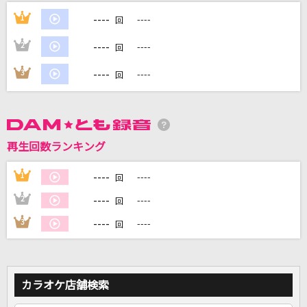
I wonder
----
1
----
回
Da-iCE
----
2
----
回
NEW KAWAII
----
3
----
回
FRUITS ZIPPER
赤春花 (feat. 幾田りら)
sumika
再生回数ランキング
[良音]愛のままにわがままに 僕は君だけを傷つ
----
1
----
回
けない
----
B'z
2
----
回
----
3
----
回
もっと見る
DAMの新曲・ランキングなど
カラオケ最新情報をチェック！
カラオケ店舗検索