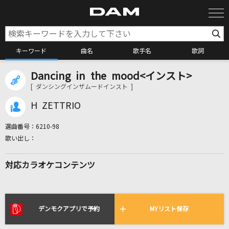
キーワード
曲名
歌手名
歌詞
Dancing in the mood<インスト>
カラオケ検索
[ ダンシングインザムードインスト ]
H ZETTRIO
カラオケ店舗検索
選曲番号：
6210-98
カラオケリクエスト
対応カラオケコンテンツ
全国りれき
リアルタイムで歌われている曲の一覧
デンモクアプリで予約
MYリスト保存