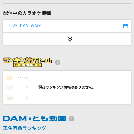
コイスルオトメ
いきものがかり
配信中のカラオケ機種
一体いつから
LIVE DAM WAO!
初星学園
PARTY PEOPLE
SixTONES
[生音]ひまわりの約束
----
----
1
点
秦 基博
----
----
2
点
Lost love song
----
----
3
点
Hilcrhyme(ヒルクライム)
灰色と青(+菅田将暉)
米津玄師
再生回数ランキング