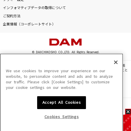
インフォマティブデータの取得について
ご契約方法
企業情報（コーポレートサイト）
© DAIICHIKOSHO CO.,LTD. All Rights Reserved.
このサイトに掲載されている一切の文章・画像・写真・動画・音声等を、手段や形態
を問わず、著作権法の定める範囲を超えて無断で複製、転載、ファイル化などすること
We use cookies to improve your experience on our
を禁じます。
website, to personalize content and ads and to analyze
our traffic. Please click [Cookie Settings] to customize
楽曲及びコンテンツは、機種によりご利用いただけない場合があります。
your cookie settings on our website.
楽曲及びコンテンツの配信日、配信内容が変更になる場合があります。
楽曲によりMYリスト保存ができない場合があります。
Accept All Cookies
JASRAC許諾番号
6602250213Y31015 6602250112Y38026 6602250240Y31015
6602250241Y45122
Cookies Settings
NexTone許諾番号
ID000002945 ID000002947 ID000002937 ID000002938