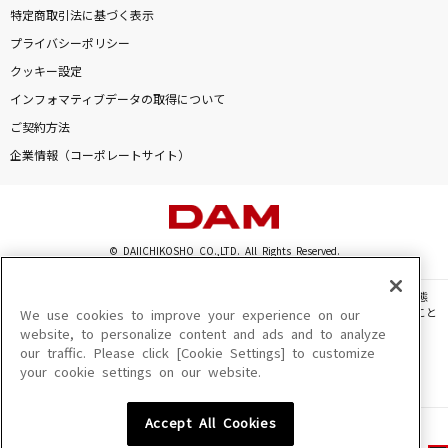
特定商取引法に基づく表示
プライバシーポリシー
クッキー設定
インフォマティブデータの取得について
ご契約方法
企業情報（コーポレートサイト）
© DAIICHIKOSHO CO.,LTD. All Rights Reserved.
このサイトに掲載されている一切の文章・画像・写真・動画・音声等を、手段や形態
を問わず、著作権法の定める範囲を超えて無断で複製、転載、ファイル化などすること
We use cookies to improve your experience on our
を禁じます。
website, to personalize content and ads and to analyze
our traffic. Please click [Cookie Settings] to customize
楽曲及びコンテンツは、機種によりご利用いただけない場合があります。
your cookie settings on our website.
楽曲及びコンテンツの配信日、配信内容が変更になる場合があります。
楽曲によりMYリスト保存ができない場合があります。
Accept All Cookies
JASRAC許諾番号
6602250213Y31015 6602250112Y38026 6602250240Y31015