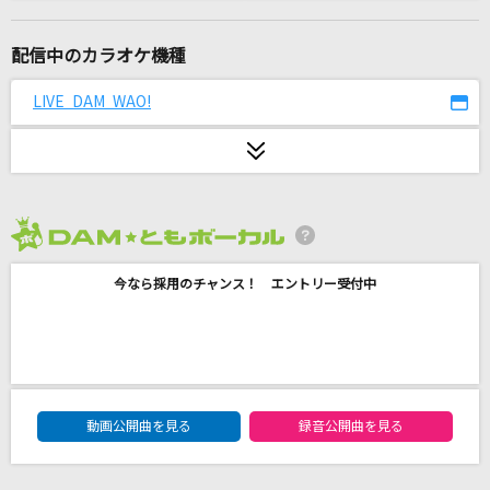
[生音]ありがとう
いきものがかり
配信中のカラオケ機種
Blue Jeans(ビデオクリップバージョン)
LIVE DAM WAO!
HANA
ライラック
Mrs. GREEN APPLE
2026年8月度
あなたに逢いたくて2004
今なら採用のチャンス！ エントリー受付中
松田聖子
弱虫モンブラン
DECO*27
DAM★ともボーカルエントリーランキング
[生音]Tomorrow never knows
動画公開曲を見る
録音公開曲を見る
Mr.Children