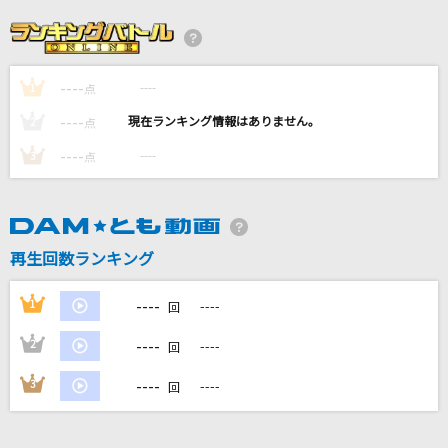
フラミンゴ
syudou
----
----
1
ひまわりの約束(ドラえもんアニメバージョン)
点
秦 基博
----
----
2
点
----
----
3
点
[生音]I Want You Back [帰ってほしいの]
The Jackson 5(The Jacksons)
届カナイ愛ト知ッテイタノニ 抑エキレズニ愛シ
再生回数ランキング
続ケタ…
GACKT(Gackt)
----
1
----
回
もっと見る
----
2
----
回
----
3
----
回
DAMの新曲・ランキングなど
カラオケ最新情報をチェック！