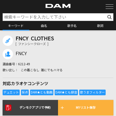
キーワード
曲名
歌手名
歌詞
FNCY CLOTHES
カラオケ検索
[ ファンシークローズ ]
FNCY
カラオケ店舗検索
選曲番号：
6212-49
この着こなし 誰にでもハマる
カラオケリクエスト
対応カラオケコンテンツ
全国りれき
リアルタイムで歌われている曲の一覧
デンモクアプリで予約
MYリスト保存