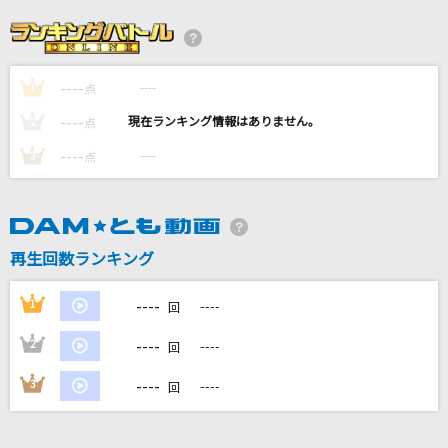
夜に駆ける
YOASOBI
----
----
1
[生音]蝶々結び
点
Aimer(エメ)
----
----
2
点
----
----
3
点
メルト CPK! Remix (かぐや ver.)
かぐや(cv.夏吉ゆうこ)
アルクアラウンド
再生回数ランキング
サカナクション
----
1
----
回
もっと見る
----
2
----
回
DAMの新曲・ランキングなど
----
3
----
回
カラオケ最新情報をチェック！