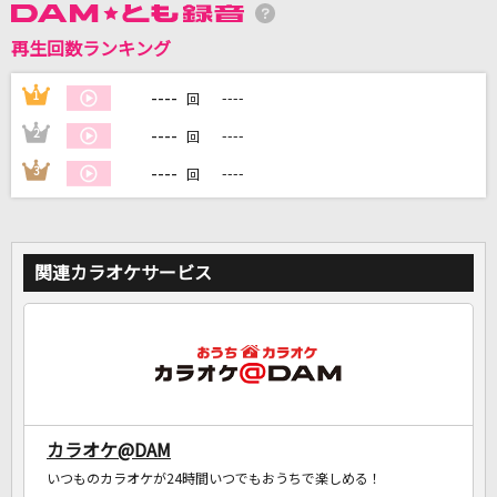
再生回数ランキング
DAMに会員登録・ログインして
カラオケをもっと楽しもう！
----
1
----
回
----
2
----
回
----
3
----
回
自宅でカラオケ歌い放題！
家族や友達と一緒に！練習にも！
関連カラオケサービス
カラオケ@DAM
いつものカラオケが24時間いつでもおうちで楽しめる！