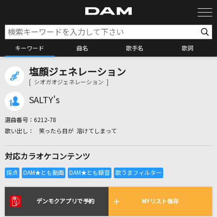
キーワード
曲名
歌手名
歌詞
塩顔ジェネレーション
カラオケ検索
[ シオガオジェネレーション ]
SALTY's
カラオケ店舗検索
選曲番号：
6212-78
笑ったら目が 溶けてしまって
カラオケリクエスト
対応カラオケコンテンツ
全国りれき
リアルタイムで歌われている曲の一覧
デンモクアプリで予約
MYリスト保存