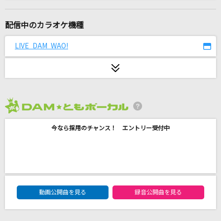
Year N
Mili
配信中のカラオケ機種
[生音]SUMMER SONG
LIVE DAM WAO!
YUI
アスノヨゾラ哨戒班
Orangestar feat.IA
2026年8月度
恋
今なら採用のチャンス！ エントリー受付中
back number
女々しくて
ゴールデンボンバー
DAM★ともボーカルエントリーランキング
Nostalgia
動画公開曲を見る
録音公開曲を見る
相川七瀬