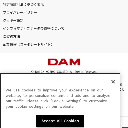
特定商取引法に基づく表示
プライバシーポリシー
クッキー設定
インフォマティブデータの取得について
ご契約方法
企業情報（コーポレートサイト）
© DAIICHIKOSHO CO.,LTD. All Rights Reserved.
このサイトに掲載されている一切の文章・画像・写真・動画・音声等を、手段や形態
を問わず、著作権法の定める範囲を超えて無断で複製、転載、ファイル化などすること
We use cookies to improve your experience on our
を禁じます。
website, to personalize content and ads and to analyze
our traffic. Please click [Cookie Settings] to customize
楽曲及びコンテンツは、機種によりご利用いただけない場合があります。
your cookie settings on our website.
楽曲及びコンテンツの配信日、配信内容が変更になる場合があります。
楽曲によりMYリスト保存ができない場合があります。
Accept All Cookies
JASRAC許諾番号
6602250213Y31015 6602250112Y38026 6602250240Y31015