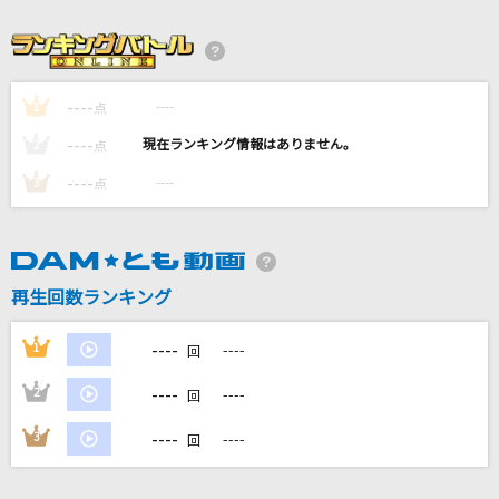
ふたりの夏物語
杉山清貴&オメガトライブ
幸せであれ
----
----
1
点
浜田雅功
----
----
2
点
----
----
3
怪獣の花唄
点
Vaundy
IGNITE
再生回数ランキング
藍井エイル
----
もっと見る
1
----
回
----
2
----
回
DAMの新曲・ランキングなど
カラオケ最新情報をチェック！
----
3
----
回