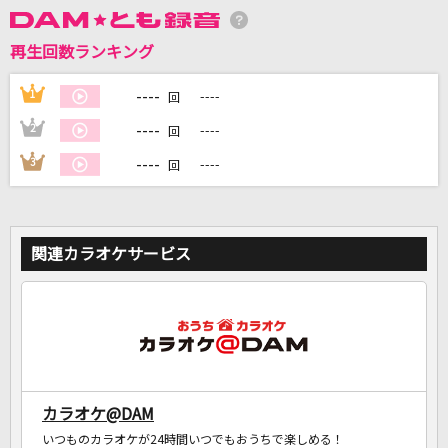
再生回数ランキング
DAMに会員登録・ログインして
カラオケをもっと楽しもう！
----
1
----
回
----
2
----
回
----
3
----
回
自宅でカラオケ歌い放題！
家族や友達と一緒に！練習にも！
関連カラオケサービス
カラオケ@DAM
いつものカラオケが24時間いつでもおうちで楽しめる！