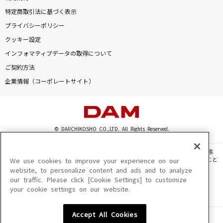
特定商取引法に基づく表示
プライバシーポリシー
クッキー設定
インフォマティブデータの取得について
ご契約方法
企業情報（コーポレートサイト）
© DAIICHIKOSHO CO.,LTD. All Rights Reserved.
このサイトに掲載されている一切の文章・画像・写真・動画・音声等を、手段や形態
を問わず、著作権法の定める範囲を超えて無断で複製、転載、ファイル化などすること
We use cookies to improve your experience on our
を禁じます。
website, to personalize content and ads and to analyze
our traffic. Please click [Cookie Settings] to customize
楽曲及びコンテンツは、機種によりご利用いただけない場合があります。
your cookie settings on our website.
楽曲及びコンテンツの配信日、配信内容が変更になる場合があります。
楽曲によりMYリスト保存ができない場合があります。
Accept All Cookies
JASRAC許諾番号