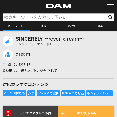
キーワード
曲名
歌手名
歌詞
SINCERELY ～ever dream～
カラオケ検索
[ シンシアリーエバードリーム ]
dream
カラオケ店舗検索
選曲番号：
6215-16
伝えたい想いが今 溢れて
カラオケリクエスト
対応カラオケコンテンツ
全国りれき
リアルタイムで歌われている曲の一覧
デンモクアプリで予約
MYリスト保存