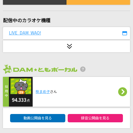
あぶく
ヨルシカ
配信中のカラオケ機種
デロスサントス
山本
LIVE DAM WAO!
夏風に溶ける feat. りりあ。,南雲ゆうき
MAISONdes
[良音]COLORS
2026年8月度
FLOW
[生音]いい日旅立ち
枝まめ子
さん
94.333
山口百恵
点
DAM★ともボーカルエントリーランキング
黄金魂
動画公開曲を見る
録音公開曲を見る
湘南乃風