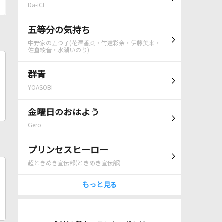
Da-iCE
五等分の気持ち
中野家の五つ子(花澤香菜・竹達彩奈・伊藤美来・
佐倉綾音・水瀬いのり)
群青
YOASOBI
金曜日のおはよう
Gero
プリンセスヒーロー
超ときめき宣伝部(ときめき宣伝部)
もっと見る