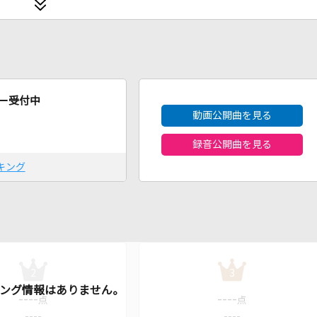
2026年8月度
ー受付中
動画公開曲を見る
録音公開曲を見る
キング
2
3
----
----
点
点
----
----