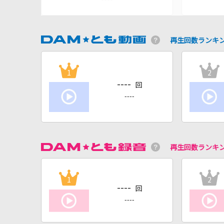
再生回数ランキ
1
2
----
回
----
再生回数ランキ
1
2
----
回
----