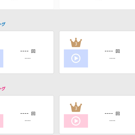
ング
3
----
----
回
回
----
----
ング
3
----
----
回
回
----
----