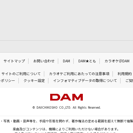
サイトマップ
お問い合わせ
DAM
DAM★とも
カラオケ＠DAM
サイトのご利用について
カラオケご利用にあたっての注意事項
利用規約
ーポリシー
クッキー設定
インフォマティブデータの取得について
ご契
© DAIICHIKOSHO CO.,LTD. All Rights Reserved.
・写真・動画・音声等を、手段や形態を問わず、著作権法の定める範囲を超えて無断で複
楽曲及びコンテンツは、機種によりご利用いただけない場合があります。