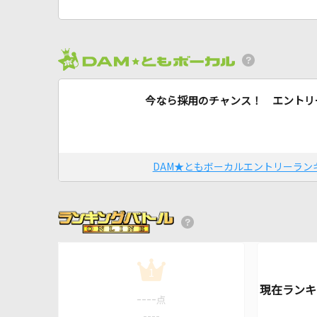
今なら採用のチャンス！ エントリ
DAM★ともボーカルエントリーラン
1
----
点
----