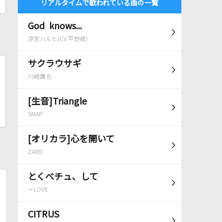
リアルタイムで歌われている曲の一覧
God knows...
涼宮ハルヒ(CV.平野綾)
サクラウサギ
川崎鷹也
[生音]Triangle
SMAP
[オリカラ]心を開いて
ZARD
とくべチュ、して
＝LOVE
CITRUS