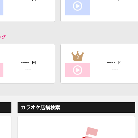
----
----
ング
3
----
----
回
回
----
----
カラオケ店舗検索