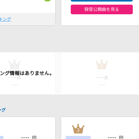
録音公開曲を見る
キング
2
3
----
----
点
点
----
----
ング
3
----
----
回
回