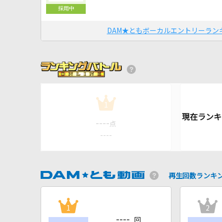
DAM★ともボーカルエントリーラン
1
----
点
----
再生回数ランキ
1
2
----
回