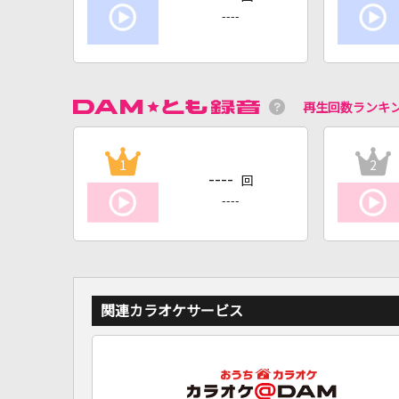
----
再生回数ランキ
1
2
----
回
----
関連カラオケサービス