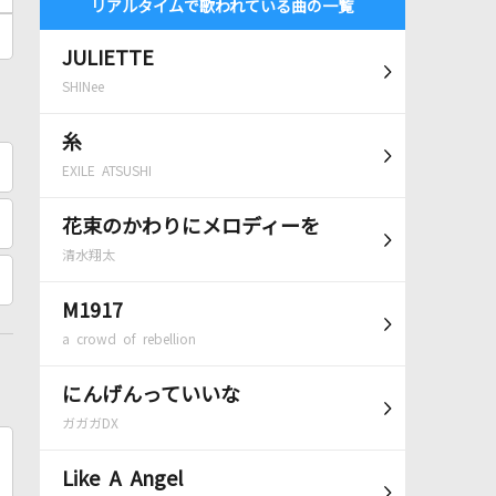
リアルタイムで歌われている曲の一覧
JULIETTE
SHINee
糸
EXILE ATSUSHI
花束のかわりにメロディーを
清水翔太
M1917
a crowd of rebellion
にんげんっていいな
ガガガDX
Like A Angel