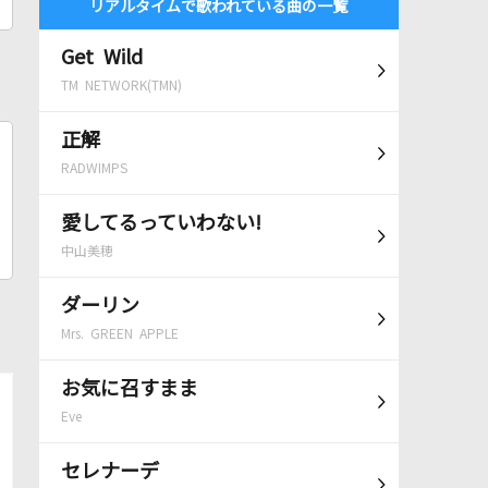
リアルタイムで歌われている曲の一覧
Get Wild
TM NETWORK(TMN)
正解
RADWIMPS
愛してるっていわない!
中山美穂
ダーリン
Mrs. GREEN APPLE
お気に召すまま
Eve
セレナーデ