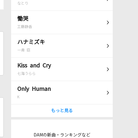
なとり
慟哭
工藤静香
ハナミズキ
一青 窈
Kiss and Cry
七海うらら
Only Human
K
もっと見る
DAMの新曲・ランキングなど