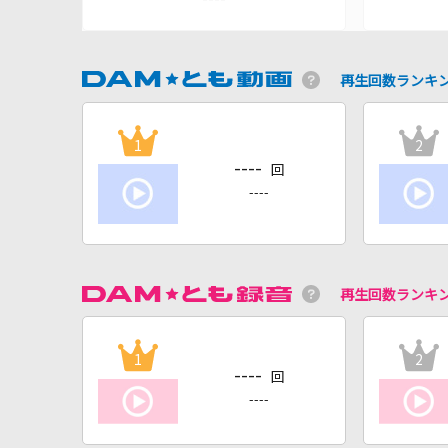
再生回数ランキ
1
2
----
回
----
再生回数ランキ
1
2
----
回
----