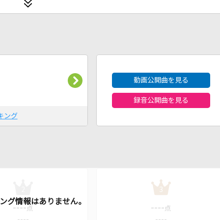
2026年8月度
動画公開曲を見る
録音公開曲を見る
キング
2
3
----
----
点
点
----
----