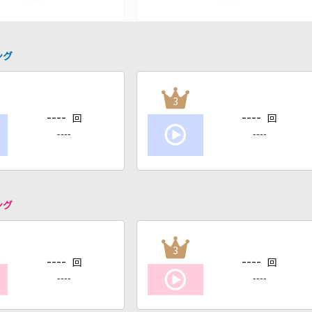
ング
3
----
----
回
回
----
----
ング
3
----
----
回
回
----
----