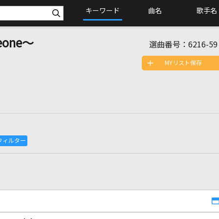
キーワード
曲名
歌手名
eone～
選曲番号：
6216-59
MYリスト保存