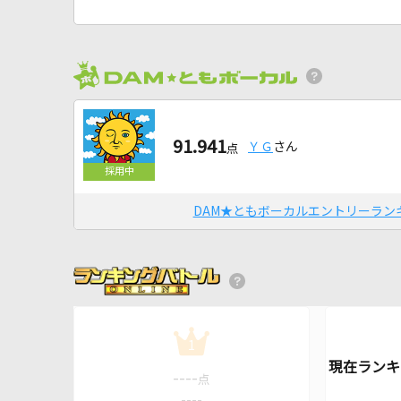
91.941
ＹＧ
さん
点
DAM★ともボーカルエントリーラン
1
----
点
----