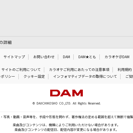
～」の詳細
サイトマップ
お問い合わせ
DAM
DAM★とも
カラオケ＠DAM
サイトのご利用について
カラオケご利用にあたっての注意事項
利用規約
ーポリシー
クッキー設定
インフォマティブデータの取得について
ご契
© DAIICHIKOSHO CO.,LTD. All Rights Reserved.
・写真・動画・音声等を、手段や形態を問わず、著作権法の定める範囲を超えて無断で複
楽曲及びコンテンツは、機種によりご利用いただけない場合があります。
楽曲及びコンテンツの配信日、配信内容が変更になる場合があります。