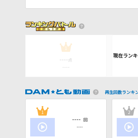
1
----
点
----
再生回数ランキ
1
2
----
回
----