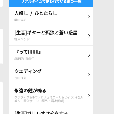
リアルタイムで歌われている曲の一覧
人誑し / ひとたらし
桑田佳祐
[生音]ギターと孤独と蒼い惑星
結束バンド
『って!!!!!!!』
SUPER EIGHT
ウエディング
音田雅則
永遠の鐘が鳴る
クラヴィス&ルヴァ&リュミエール&セイラン(塩沢
兼人・関俊彦・飛田展男・岩永哲哉)
[生音]ガリレオは恋をする