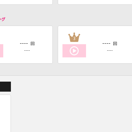
ング
3
----
----
回
回
----
----