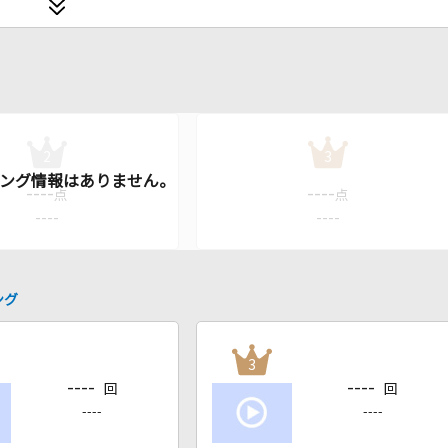
2
3
----
----
点
点
----
----
ング
3
----
----
回
回
----
----