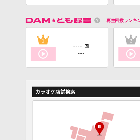
再生回数ランキ
1
2
----
回
----
カラオケ店舗検索