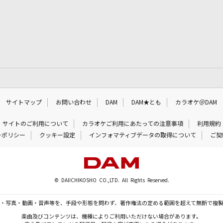
サイトマップ
お問い合わせ
DAM
DAM★とも
カラオケ＠DAM
サイトのご利用について
カラオケご利用にあたっての注意事項
利用規約
ーポリシー
クッキー設定
インフォマティブデータの取得について
ご契
© DAIICHIKOSHO CO.,LTD. All Rights Reserved.
・写真・動画・音声等を、手段や形態を問わず、著作権法の定める範囲を超えて無断で複
楽曲及びコンテンツは、機種によりご利用いただけない場合があります。