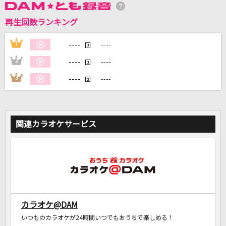
再生回数ランキング
DAMに会員登録・ログインして
カラオケをもっと楽しもう！
----
1
----
回
----
2
----
回
----
3
----
回
自宅でカラオケ歌い放題！
家族や友達と一緒に！練習にも！
関連カラオケサービス
カラオケ@DAM
いつものカラオケが24時間いつでもおうちで楽しめる！