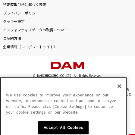
特定商取引法に基づく表示
プライバシーポリシー
クッキー設定
インフォマティブデータの取得について
ご契約方法
企業情報（コーポレートサイト）
© DAIICHIKOSHO CO.,LTD. All Rights Reserved.
このサイトに掲載されている一切の文章・画像・写真・動画・音声等を、手段や形態
を問わず、著作権法の定める範囲を超えて無断で複製、転載、ファイル化などすること
We use cookies to improve your experience on our
を禁じます。
website, to personalize content and ads and to analyze
our traffic. Please click [Cookie Settings] to customize
楽曲及びコンテンツは、機種によりご利用いただけない場合があります。
your cookie settings on our website.
楽曲及びコンテンツの配信日、配信内容が変更になる場合があります。
楽曲によりMYリスト保存ができない場合があります。
Accept All Cookies
JASRAC許諾番号
6602250213Y31015 6602250112Y38026 6602250240Y31015