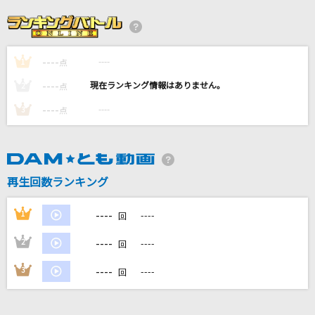
アマデウス
いとうかなこ
----
----
1
パプリカ
点
米津玄師
----
----
2
点
----
----
3
点
フリィダム ロリィタ
ねじ式
over
再生回数ランキング
V6
----
1
----
回
もっと見る
----
2
----
回
DAMの新曲・ランキングなど
----
3
----
回
カラオケ最新情報をチェック！