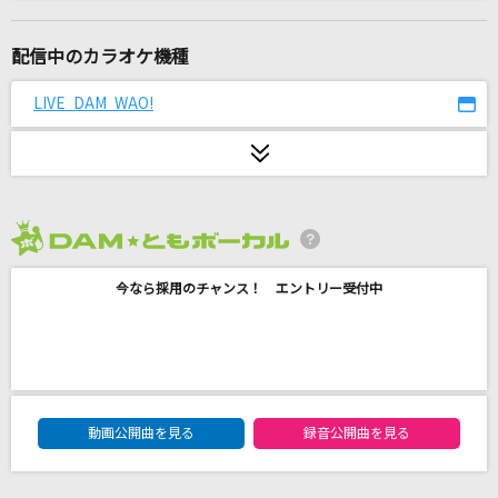
[生音]ミッシングリンク
NOVELS
配信中のカラオケ機種
夏の影
LIVE DAM WAO!
Mrs. GREEN APPLE
[生音]流星
コブクロ
2026年8月度
夏風に溶ける feat. りりあ。,南雲ゆうき
今なら採用のチャンス！ エントリー受付中
MAISONdes
初音ミクの消失
cosMo@暴走P feat.初音ミク
DAM★ともボーカルエントリーランキング
夏祭り
動画公開曲を見る
録音公開曲を見る
Whiteberry