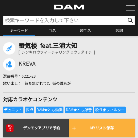
キーワード
曲名
歌手名
歌詞
蜃気楼 feat.三浦大知
カラオケ検索
[ シンキロウフィーチャリングミウラダイチ ]
KREVA
カラオケ店舗検索
選曲番号：
6221-29
待ち焦がれてた 街の誰もが
カラオケリクエスト
対応カラオケコンテンツ
全国りれき
リアルタイムで歌われている曲の一覧
デンモクアプリで予約
MYリスト保存