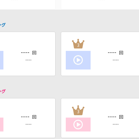
ング
3
----
----
回
回
----
----
ング
3
----
----
回
回
----
----