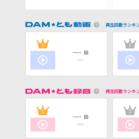
再生回数ランキ
1
2
----
回
----
再生回数ランキ
1
2
----
回
----