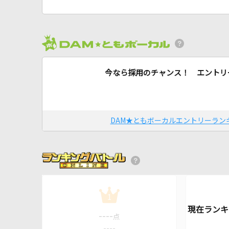
今なら採用のチャンス！ エントリ
DAM★ともボーカルエントリーラン
1
----
点
----