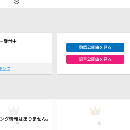
2026年8月度
ー受付中
動画公開曲を見る
録音公開曲を見る
キング
2
3
----
----
点
点
----
----