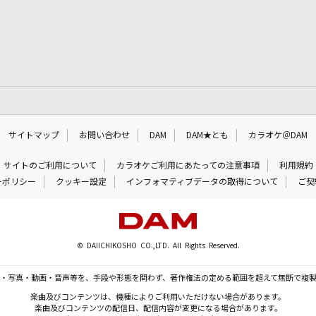
サイトマップ
お問い合わせ
DAM
DAM★とも
カラオケ＠DAM
サイトのご利用について
カラオケご利用にあたっての注意事項
利用規約
ーポリシー
クッキー設定
インフォマティブデータの取得について
ご契
© DAIICHIKOSHO CO.,LTD. All Rights Reserved.
・写真・動画・音声等を、手段や形態を問わず、著作権法の定める範囲を超えて無断で複
楽曲及びコンテンツは、機種によりご利用いただけない場合があります。
楽曲及びコンテンツの配信日、配信内容が変更になる場合があります。