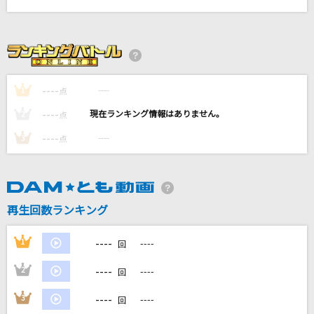
[生音]チェリー
スピッツ
爆裂愛してる
M!LK
----
----
1
点
----
----
2
点
とんぼり情話
香月あやの
----
----
3
点
Sanitizer
Official髭男dism
再生回数ランキング
もっと見る
----
1
----
回
DAMの新曲・ランキングなど
----
2
----
回
カラオケ最新情報をチェック！
----
3
----
回