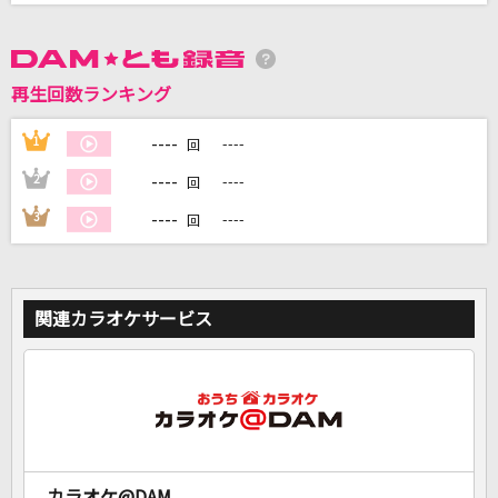
DAMに会員登録・ログインして
カラオケをもっと楽しもう！
再生回数ランキング
----
1
----
回
----
2
----
回
自宅でカラオケ歌い放題！
----
3
----
回
家族や友達と一緒に！練習にも！
関連カラオケサービス
カラオケ@DAM