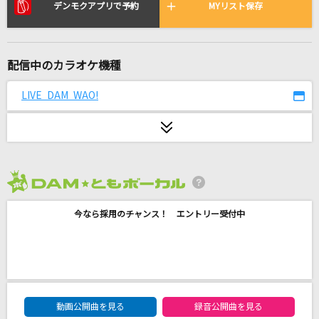
テルーの唄
デンモクアプリで予約
MYリスト保存
手嶌 葵
東京
配信中のカラオケ機種
やしきたかじん
LIVE DAM WAO!
Flamingo
米津玄師
[生音]春を愛する人
GLAY
2026年8月度
今なら採用のチャンス！ エントリー受付中
IRIS OUT(ビデオクリップバージョン)
米津玄師
[生音]真夏の果実
サザンオールスターズ
DAM★ともボーカルエントリーランキング
動画公開曲を見る
録音公開曲を見る