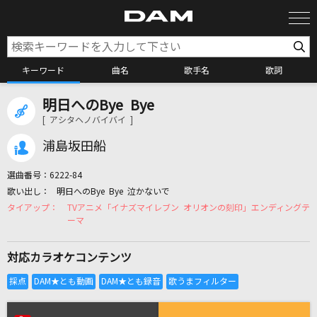
キーワード
曲名
歌手名
歌詞
明日へのBye Bye
カラオケ検索
[ アシタヘノバイバイ ]
浦島坂田船
カラオケ店舗検索
選曲番号：
6222-84
明日へのBye Bye 泣かないで
カラオケリクエスト
TVアニメ「イナズマイレブン オリオンの刻印」エンディングテ
ーマ
全国りれき
対応カラオケコンテンツ
リアルタイムで歌われている曲の一覧