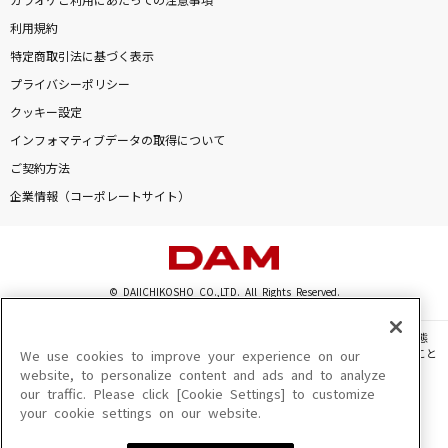
カラオケご利用にあたっての注意事項
利用規約
特定商取引法に基づく表示
プライバシーポリシー
クッキー設定
インフォマティブデータの取得について
ご契約方法
企業情報（コーポレートサイト）
© DAIICHIKOSHO CO.,LTD. All Rights Reserved.
このサイトに掲載されている一切の文章・画像・写真・動画・音声等を、手段や形態
を問わず、著作権法の定める範囲を超えて無断で複製、転載、ファイル化などすること
We use cookies to improve your experience on our
を禁じます。
website, to personalize content and ads and to analyze
our traffic. Please click [Cookie Settings] to customize
楽曲及びコンテンツは、機種によりご利用いただけない場合があります。
your cookie settings on our website.
楽曲及びコンテンツの配信日、配信内容が変更になる場合があります。
楽曲によりMYリスト保存ができない場合があります。