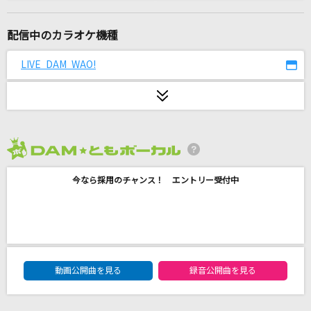
水平線
back number
配信中のカラオケ機種
歩道橋
LIVE DAM WAO!
乃木坂46
ルル
Ado
2026年8月度
Vanilla
今なら採用のチャンス！ エントリー受付中
GACKT(Gackt)
感電(ビデオクリップバージョン)
米津玄師
DAM★ともボーカルエントリーランキング
[生音]ベテルギウス
動画公開曲を見る
録音公開曲を見る
優里