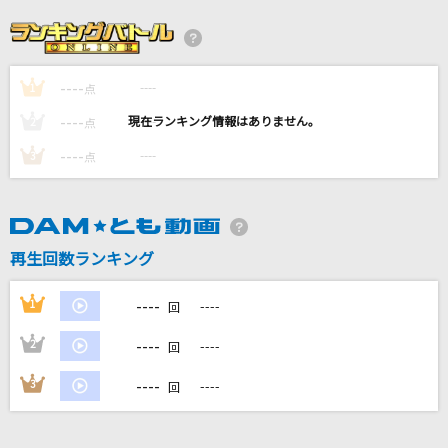
ノーザンクロス
シェリル・ノーム starring May'n
----
----
1
イエスタデイ
点
Official髭男dism
----
----
2
点
----
----
3
点
夢ファンファーレ
LIP×LIP(勇次郎・愛蔵/CV:内山昂輝・島崎信長)
It's Me
再生回数ランキング
ILLIT
----
1
----
回
もっと見る
----
2
----
回
DAMの新曲・ランキングなど
----
3
----
回
カラオケ最新情報をチェック！