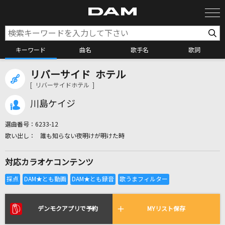
キーワード
曲名
歌手名
歌詞
リバーサイド ホテル
カラオケ検索
[ リバーサイドホテル ]
川島ケイジ
カラオケ店舗検索
選曲番号：
6233-12
誰も知らない夜明けが明けた時
カラオケリクエスト
対応カラオケコンテンツ
全国りれき
リアルタイムで歌われている曲の一覧
デンモクアプリで予約
MYリスト保存