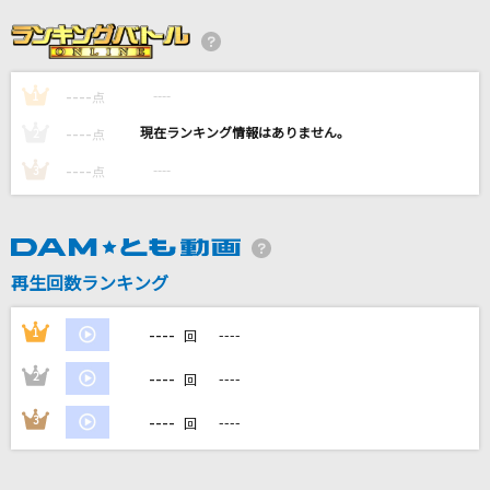
[生音]北の旅人
石原裕次郎
----
----
1
点
[生音]ちいさな日々
----
----
2
点
flumpool
----
----
3
点
Redo
鈴木このみ
再生回数ランキング
ホワイトノイズ
Official髭男dism
----
1
----
回
もっと見る
----
2
----
回
----
3
----
回
DAMの新曲・ランキングなど
カラオケ最新情報をチェック！