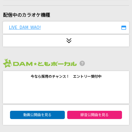
容姿端麗な嘘
THE ORAL CIGARETTES
配信中のカラオケ機種
[生音]雨の港
LIVE DAM WAO!
大川栄策
I Wanna Be Your Man [アイ・ウォナ・ビー・
ユア・マン]
The Beatles
2026年8月度
夜通し
今なら採用のチャンス！ エントリー受付中
音田雅則
[生音]新しい恋人達に
back number
DAM★ともボーカルエントリーランキング
動画公開曲を見る
録音公開曲を見る
りスタート
豆柴の大群