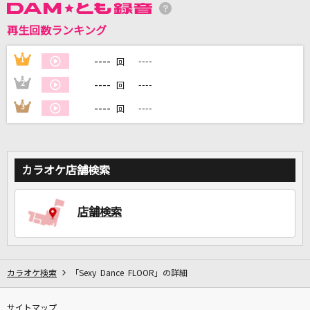
再生回数ランキング
DAMに会員登録・ログインして
----
1
----
回
カラオケをもっと楽しもう！
----
2
----
回
----
3
----
回
自宅でカラオケ歌い放題！
家族や友達と一緒に！練習にも！
カラオケ店舗検索
店舗検索
カラオケ検索
「Sexy Dance FLOOR」の詳細
サイトマップ