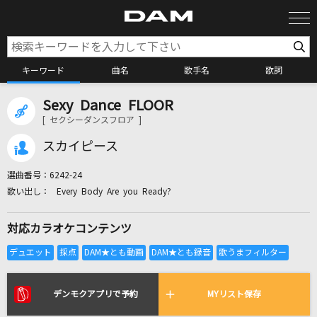
キーワード
曲名
歌手名
歌詞
Sexy Dance FLOOR
カラオケ検索
[ セクシーダンスフロア ]
スカイピース
カラオケ店舗検索
選曲番号：
6242-24
Every Body Are you Ready?
カラオケリクエスト
対応カラオケコンテンツ
全国りれき
リアルタイムで歌われている曲の一覧
デンモクアプリで予約
MYリスト保存