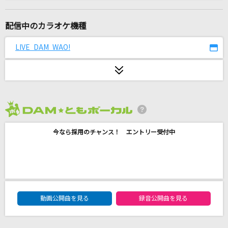
コンタクトケース
Saucy Dog
配信中のカラオケ機種
Talking Box (Dirty Pop Remix)
LIVE DAM WAO!
WurtS
慕情
サザンオールスターズ
2026年8月度
[生音]SAY YES
今なら採用のチャンス！ エントリー受付中
CHAGE & ASKA
薔薇色の月
ファントムシータ
DAM★ともボーカルエントリーランキング
[生音]会いたくて
動画公開曲を見る
録音公開曲を見る
Ado