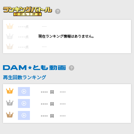
[生音]きよしのズンドコ節
氷川きよし
----
----
1
[生音]幸せ
点
back number
----
----
2
点
----
----
3
点
花
藤井 風
[生音]光るなら
再生回数ランキング
Goose house
----
1
----
回
もっと見る
----
2
----
回
DAMの新曲・ランキングなど
----
3
----
回
カラオケ最新情報をチェック！