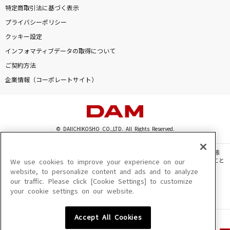
特定商取引法に基づく表示
プライバシーポリシー
クッキー設定
インフォマティブデータの取得について
ご契約方法
企業情報（コーポレートサイト）
© DAIICHIKOSHO CO.,LTD. All Rights Reserved.
このサイトに掲載されている一切の文章・画像・写真・動画・音声等を、手段や形態
を問わず、著作権法の定める範囲を超えて無断で複製、転載、ファイル化などすること
We use cookies to improve your experience on our
を禁じます。
website, to personalize content and ads and to analyze
our traffic. Please click [Cookie Settings] to customize
楽曲及びコンテンツは、機種によりご利用いただけない場合があります。
your cookie settings on our website.
楽曲及びコンテンツの配信日、配信内容が変更になる場合があります。
楽曲によりMYリスト保存ができない場合があります。
Accept All Cookies
JASRAC許諾番号
6602250213Y31015 6602250112Y38026 6602250240Y31015