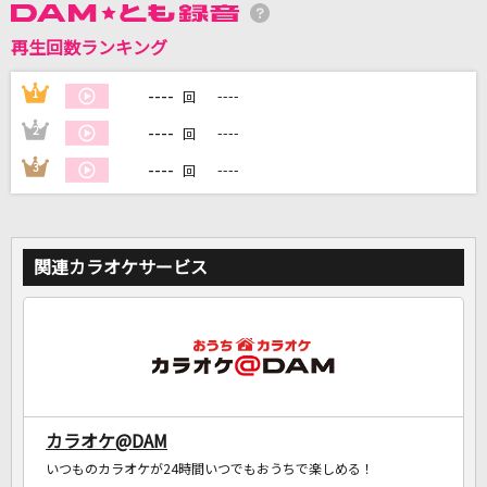
再生回数ランキング
DAMに会員登録・ログインして
カラオケをもっと楽しもう！
----
1
----
回
----
2
----
回
----
3
----
回
自宅でカラオケ歌い放題！
家族や友達と一緒に！練習にも！
関連カラオケサービス
カラオケ@DAM
いつものカラオケが24時間いつでもおうちで楽しめる！