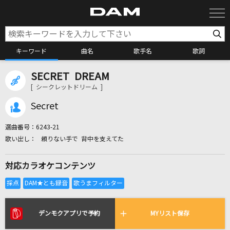
キーワード
曲名
歌手名
歌詞
SECRET DREAM
カラオケ検索
[ シークレットドリーム ]
Secret
カラオケ店舗検索
選曲番号：
6243-21
頼りない手で 背中を支えてた
カラオケリクエスト
対応カラオケコンテンツ
全国りれき
リアルタイムで歌われている曲の一覧
デンモクアプリで予約
MYリスト保存