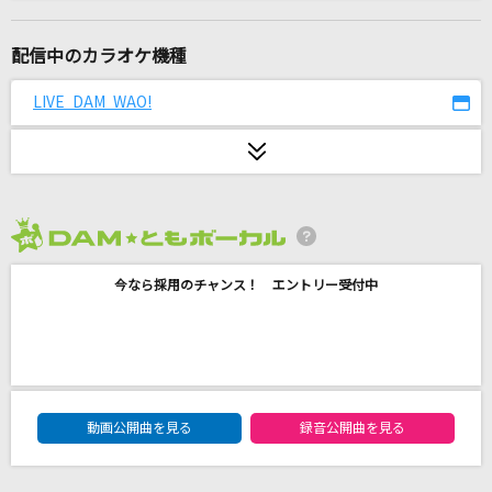
アタシは問題作
Ado
配信中のカラオケ機種
抱きしめたい
LIVE DAM WAO!
Mr.Children
Reason!!
315 STARS
2026年8月度
君のせい
今なら採用のチャンス！ エントリー受付中
西野カナ
このままで
西野カナ
DAM★ともボーカルエントリーランキング
[生音]ライラック
動画公開曲を見る
録音公開曲を見る
美波