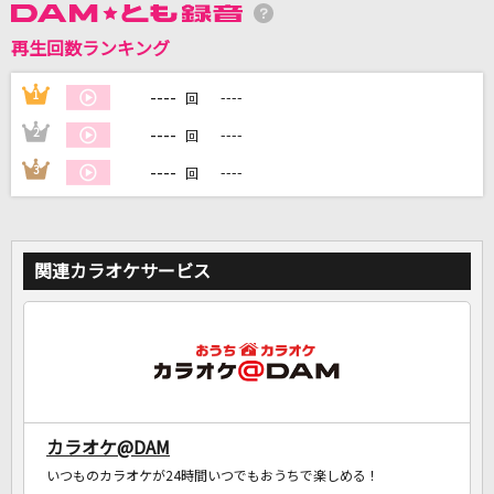
再生回数ランキング
DAMに会員登録・ログインして
カラオケをもっと楽しもう！
----
1
----
回
----
2
----
回
----
3
----
回
自宅でカラオケ歌い放題！
家族や友達と一緒に！練習にも！
関連カラオケサービス
カラオケ@DAM
いつものカラオケが24時間いつでもおうちで楽しめる！