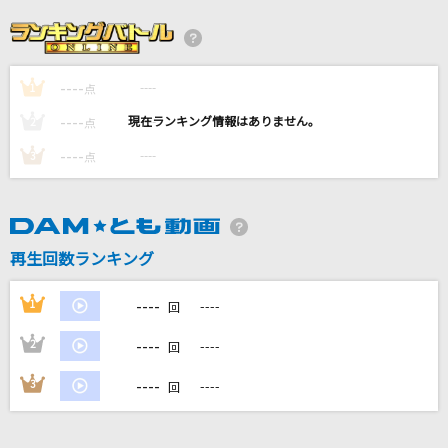
サバイバル
GLAY
----
----
1
新宝島(ビデオクリップバージョン)
点
サカナクション
----
----
2
点
----
----
3
点
田園
玉置浩二
アイのうた
再生回数ランキング
ふくい舞(福井舞)
----
1
----
回
もっと見る
----
2
----
回
DAMの新曲・ランキングなど
----
3
----
回
カラオケ最新情報をチェック！