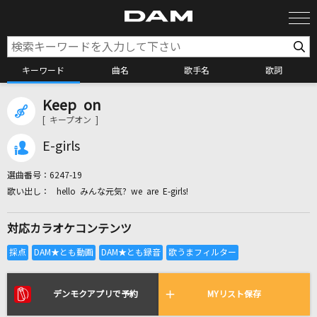
キーワード
曲名
歌手名
歌詞
Keep on
カラオケ検索
[ キープオン ]
E-girls
カラオケ店舗検索
選曲番号：
6247-19
hello みんな元気? we are E-girls!
カラオケリクエスト
対応カラオケコンテンツ
全国りれき
リアルタイムで歌われている曲の一覧
デンモクアプリで予約
MYリスト保存