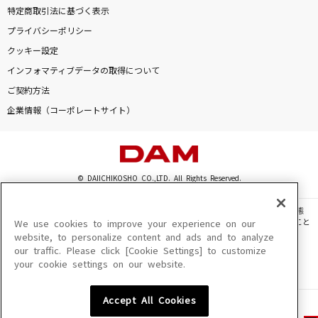
特定商取引法に基づく表示
プライバシーポリシー
クッキー設定
インフォマティブデータの取得について
ご契約方法
企業情報（コーポレートサイト）
© DAIICHIKOSHO CO.,LTD. All Rights Reserved.
このサイトに掲載されている一切の文章・画像・写真・動画・音声等を、手段や形態
を問わず、著作権法の定める範囲を超えて無断で複製、転載、ファイル化などすること
We use cookies to improve your experience on our
を禁じます。
website, to personalize content and ads and to analyze
our traffic. Please click [Cookie Settings] to customize
楽曲及びコンテンツは、機種によりご利用いただけない場合があります。
your cookie settings on our website.
楽曲及びコンテンツの配信日、配信内容が変更になる場合があります。
楽曲によりMYリスト保存ができない場合があります。
Accept All Cookies
JASRAC許諾番号
6602250213Y31015 6602250112Y38026 6602250240Y31015