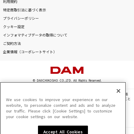
利用規約
特定商取引法に基づく表示
プライバシーポリシー
クッキー設定
インフォマティブデータの取得について
ご契約方法
企業情報（コーポレートサイト）
© DAIICHIKOSHO CO.,LTD. All Rights Reserved.
このサイトに掲載されている一切の文章・画像・写真・動画・音声等を、手段や形態
を問わず、著作権法の定める範囲を超えて無断で複製、転載、ファイル化などすること
We use cookies to improve your experience on our
を禁じます。
website, to personalize content and ads and to analyze
our traffic. Please click [Cookie Settings] to customize
楽曲及びコンテンツは、機種によりご利用いただけない場合があります。
your cookie settings on our website.
楽曲及びコンテンツの配信日、配信内容が変更になる場合があります。
楽曲によりMYリスト保存ができない場合があります。
Accept All Cookies
JASRAC許諾番号