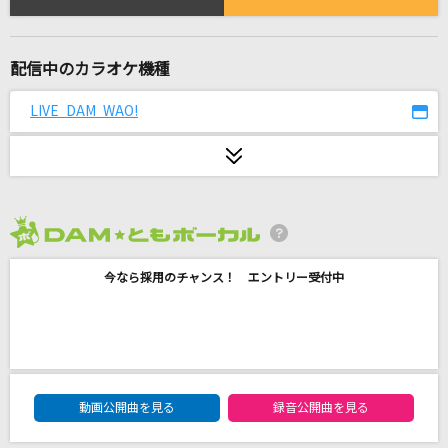
サマーヌード
真心ブラザーズ(THE 真心ブラザーズ)
配信中のカラオケ機種
[良音]Troublemaker
嵐(アラシ)
LIVE DAM WAO!
紀元二千六百年
坂本博士
[オリカラ]銀の龍の背に乗って
2026年8月度
中島みゆき
今なら採用のチャンス！ エントリー受付中
[生音]演歌兄弟
北島三郎・鳥羽一郎
Climax Jump TV-SIZE EDIT.
DAM★ともボーカルエントリーランキング
動画公開曲を見る
録音公開曲を見る
AAA DEN-O form