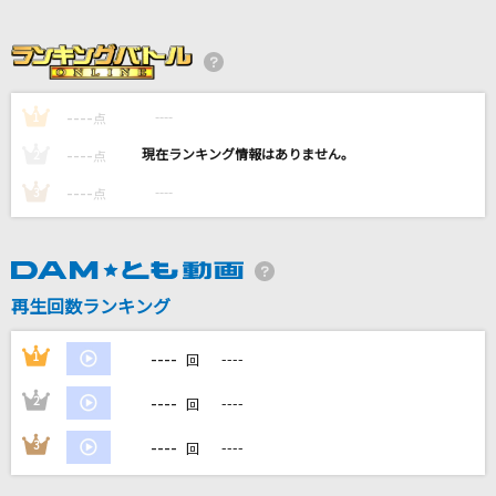
secret arms
Ray
未来予想図 ～VERSION '07～
----
----
1
点
DREAMS COME TRUE
----
----
2
点
[生音]粉雪
----
----
3
点
レミオロメン
ラピスラズリ
藍井エイル
再生回数ランキング
もっと見る
----
1
----
回
----
2
----
回
DAMの新曲・ランキングなど
カラオケ最新情報をチェック！
----
3
----
回