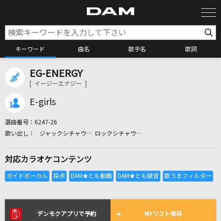
キーワード
曲名
歌手名
歌詞
EG-ENERGY
カラオケ検索
[ イージーエナジー ]
E-girls
カラオケ店舗検索
選曲番号：
6247-26
ジャックシチャウ… ロックシチャウ…
カラオケリクエスト
対応カラオケコンテンツ
全国りれき
リアルタイムで歌われている曲の一覧
デンモクアプリで予約
MYリスト保存