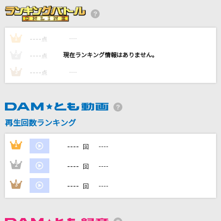
夜の踊り子
サカナクション
----
----
1
点
マイハートハードピンチ
----
----
2
点
相対性理論
----
----
3
点
もう少しだけ
すずれ
[生音]ブルーアンバー
再生回数ランキング
back number
----
1
----
回
もっと見る
----
2
----
回
DAMの新曲・ランキングなど
----
3
----
回
カラオケ最新情報をチェック！