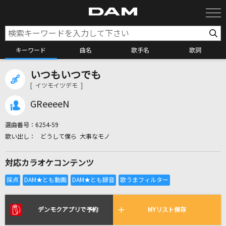
キーワード
曲名
歌手名
歌詞
いつもいつでも
カラオケ検索
[ イツモイツデモ ]
GReeeeN
カラオケ店舗検索
選曲番号：
6254-59
どうして僕ら 大事なモノ
カラオケリクエスト
対応カラオケコンテンツ
全国りれき
リアルタイムで歌われている曲の一覧
デンモクアプリで予約
MYリスト保存