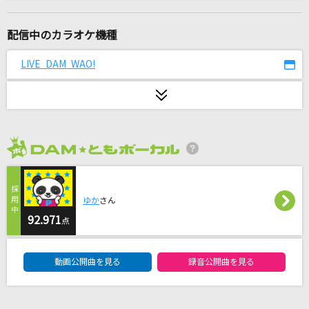
[生音]炎
LiSA
配信中のカラオケ機種
Clattanoia
LIVE DAM WAO!
OxT
イヤホン
ゴールデンボンバー
2026年8月度
鳥籠の少年
森口博子
ゆか
さん
ブラック★ロックシューター
92.971
点
supercell feat.初音ミク
DAM★ともボーカルエントリーランキング
動画公開曲を見る
録音公開曲を見る
相合傘
SIX LOUNGE