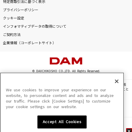
特定商取引法に基づく表示
プライバシーポリシー
クッキー設定
インフォマティブデータの取得について
ご契約方法
企業情報（コーポレートサイト）
© DAIICHIKOSHO CO.,LTD. All Rights Reserved.
このサイトに掲載されている一切の文章・画像・写真・動画・音声等を、手段や形態
を問わず、著作権法の定める範囲を超えて無断で複製、転載、ファイル化などすること
We use cookies to improve your experience on our
を禁じます。
website, to personalize content and ads and to analyze
our traffic. Please click [Cookie Settings] to customize
楽曲及びコンテンツは、機種によりご利用いただけない場合があります。
your cookie settings on our website.
楽曲及びコンテンツの配信日、配信内容が変更になる場合があります。
楽曲によりMYリスト保存ができない場合があります。
Accept All Cookies
JASRAC許諾番号
6602250213Y31015 6602250112Y38026 6602250240Y31015
6602250241Y45122