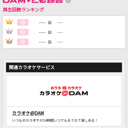
再生回数ランキング
DAMに会員登録・ログインして
カラオケをもっと楽しもう！
----
1
----
回
----
2
----
回
----
3
----
回
自宅でカラオケ歌い放題！
家族や友達と一緒に！練習にも！
関連カラオケサービス
カラオケ@DAM
いつものカラオケが24時間いつでもおうちで楽しめる！