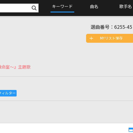
キーワード
曲名
歌手名
選曲番号：
6255-45
MYリスト保存
急救命室～』主題歌