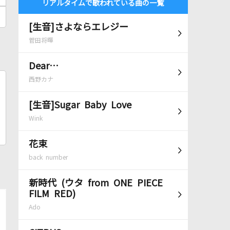
リアルタイムで歌われている曲の一覧
[生音]さよならエレジー
菅田将暉
Dear…
西野カナ
[生音]Sugar Baby Love
Wink
花束
back number
新時代 (ウタ from ONE PIECE
FILM RED)
Ado