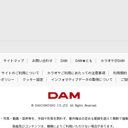
サイトマップ
お問い合わせ
DAM
DAM★とも
カラオケ＠DAM
サイトのご利用について
カラオケご利用にあたっての注意事項
利用規約
ーポリシー
クッキー設定
インフォマティブデータの取得について
ご契
© DAIICHIKOSHO CO.,LTD. All Rights Reserved.
・写真・動画・音声等を、手段や形態を問わず、著作権法の定める範囲を超えて無断で複
楽曲及びコンテンツは、機種によりご利用いただけない場合があります。