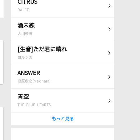
CITRUS
Da-iCE
酒未練
大川栄策
[生音]ただ君に晴れ
ヨルシカ
ANSWER
槇原敬之(Makihara)
青空
THE BLUE HEARTS
もっと見る