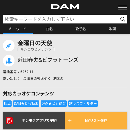
キーワード
曲名
歌手名
歌詞
金曜日の天使
カラオケ検索
[ キンヨウビノテンシ ]
近田春夫&ビブラトーンズ
カラオケ店舗検索
選曲番号：
6262-11
金曜日の夜おそく 港区の
カラオケリクエスト
対応カラオケコンテンツ
全国りれき
リアルタイムで歌われている曲の一覧
デンモクアプリで予約
MYリスト保存