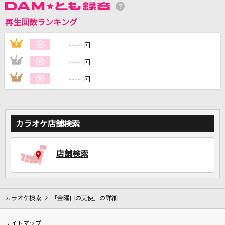
再生回数ランキング
DAMに会員登録・ログインして
----
1
----
回
カラオケをもっと楽しもう！
----
2
----
回
----
3
----
回
自宅でカラオケ歌い放題！
家族や友達と一緒に！練習にも！
カラオケ店舗検索
店舗検索
カラオケ検索
「金曜日の天使」の詳細
サイトマップ