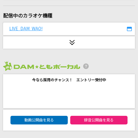
STOP ME
ノーナ・リーヴス
配信中のカラオケ機種
烏(ビデオクリップバージョン)
LIVE DAM WAO!
米津玄師
[生音]veil
須田景凪
2026年8月度
YELLOW
今なら採用のチャンス！ エントリー受付中
TREASURE
Across The Time
氷室京介
DAM★ともボーカルエントリーランキング
[生音]ギターと孤独と蒼い惑星
動画公開曲を見る
録音公開曲を見る
結束バンド