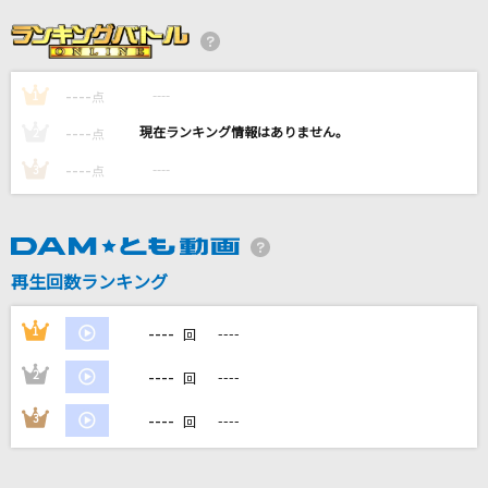
スイマーよ!!
B'z
----
----
1
地上の星
点
中島みゆき
----
----
2
点
----
----
3
点
花になって(TVアニメ『薬屋のひとりごと』バー
ジョン)
緑黄色社会
再生回数ランキング
[生音]アイデア(ビデオクリップバージョン)
星野 源
----
1
----
回
もっと見る
----
2
----
回
----
3
----
回
DAMの新曲・ランキングなど
カラオケ最新情報をチェック！