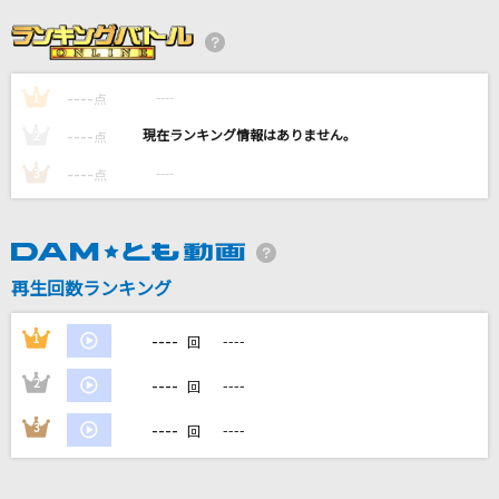
U
millennium parade × Belle
----
----
1
ケセラセラ
点
Mrs. GREEN APPLE
----
----
2
点
----
----
3
点
[生音]桃色吐息～LIVE 優美彩唱より～
高橋真梨子
HOWEVER
再生回数ランキング
GLAY
----
1
----
回
もっと見る
----
2
----
回
DAMの新曲・ランキングなど
----
3
----
回
カラオケ最新情報をチェック！