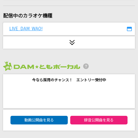
[生音]越冬つばめ
森昌子
配信中のカラオケ機種
風を食む
LIVE DAM WAO!
ヨルシカ
Ribbon
M!LK
2026年8月度
流転の花
今なら採用のチャンス！ エントリー受付中
伍代夏子
疑心暗鬼
梅とら
DAM★ともボーカルエントリーランキング
旋律と結晶(ビデオクリップバージョン)
動画公開曲を見る
録音公開曲を見る
TENBLANK