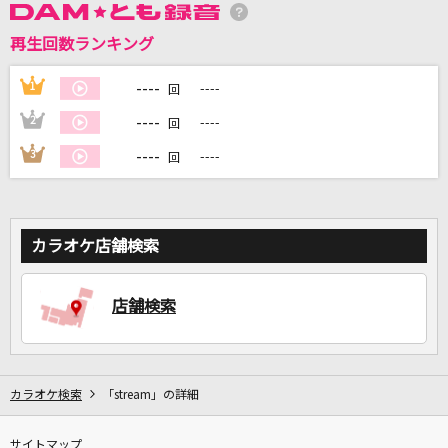
再生回数ランキング
DAMに会員登録・ログインして
カラオケをもっと楽しもう！
----
1
----
回
----
2
----
回
----
3
----
回
自宅でカラオケ歌い放題！
家族や友達と一緒に！練習にも！
カラオケ店舗検索
店舗検索
カラオケ検索
「stream」の詳細
サイトマップ