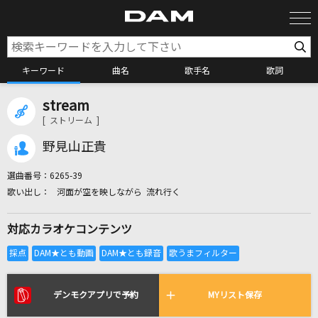
キーワード
曲名
歌手名
歌詞
stream
カラオケ検索
[ ストリーム ]
野見山正貴
カラオケ店舗検索
選曲番号：
6265-39
河面が空を映しながら 流れ行く
カラオケリクエスト
対応カラオケコンテンツ
全国りれき
リアルタイムで歌われている曲の一覧
デンモクアプリで予約
MYリスト保存