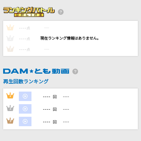
オー！リバル(名探偵コナンアニメバージョン)
ポルノグラフィティ
----
----
1
Booo!
点
TOKOTOKO(西沢さんP)feat.音街ウナ
----
----
2
点
----
----
3
点
Umbrella
Mrs. GREEN APPLE
Sledgehammer
再生回数ランキング
シクフォニ
----
1
----
回
もっと見る
----
2
----
回
DAMの新曲・ランキングなど
----
3
----
回
カラオケ最新情報をチェック！