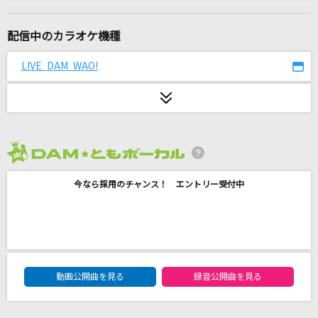
[生音]青い春
back number
配信中のカラオケ機種
ゆけむり魂温泉
LIVE DAM WAO!
魂音泉
[生音]ジュリアに傷心(ハートブレイク)
チェッカーズ
2026年8月度
ひぐらしのなく頃に
今なら採用のチャンス！ エントリー受付中
島みやえい子(島宮えい子)
[生音]卒業
斉藤由貴
DAM★ともボーカルエントリーランキング
サリシノハラ
動画公開曲を見る
録音公開曲を見る
ミキト(みきとP) feat.初音ミク