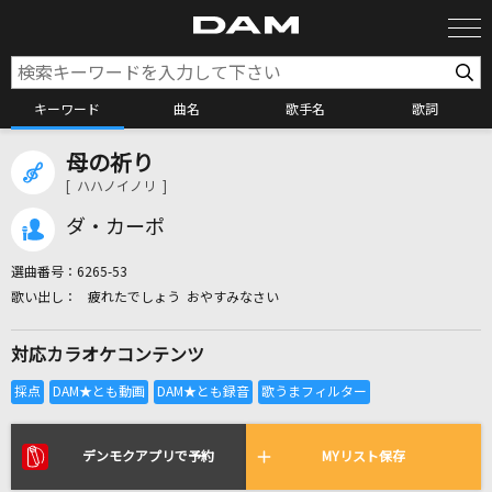
キーワード
曲名
歌手名
歌詞
母の祈り
カラオケ検索
[ ハハノイノリ ]
ダ・カーポ
カラオケ店舗検索
選曲番号：
6265-53
疲れたでしょう おやすみなさい
カラオケリクエスト
対応カラオケコンテンツ
全国りれき
リアルタイムで歌われている曲の一覧
デンモクアプリで予約
MYリスト保存