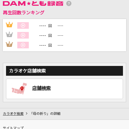
再生回数ランキング
DAMに会員登録・ログインして
カラオケをもっと楽しもう！
----
1
----
回
----
2
----
回
----
3
----
回
自宅でカラオケ歌い放題！
家族や友達と一緒に！練習にも！
カラオケ店舗検索
店舗検索
カラオケ検索
「母の祈り」の詳細
サイトマップ