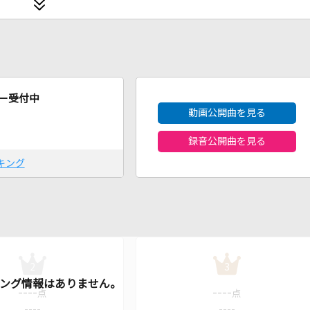
2026年8月度
ー受付中
動画公開曲を見る
録音公開曲を見る
キング
2
3
----
----
点
点
----
----