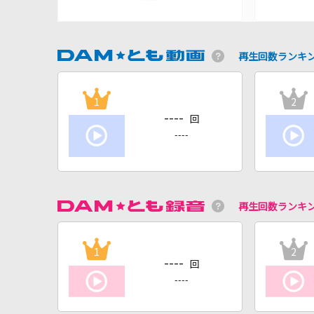
再生回数ランキ
1
2
----
回
----
再生回数ランキ
1
2
----
回
----