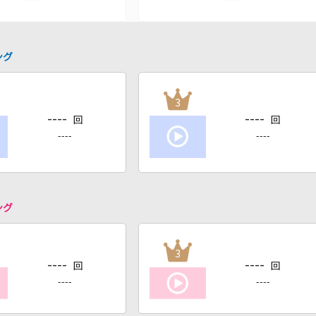
ング
3
----
----
回
回
----
----
ング
3
----
----
回
回
----
----