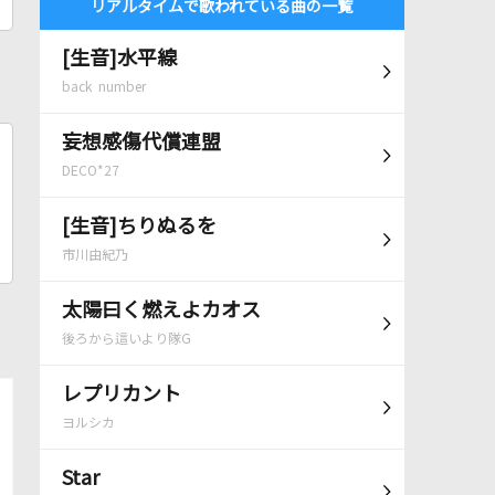
リアルタイムで歌われている曲の一覧
[生音]水平線
back number
妄想感傷代償連盟
DECO*27
[生音]ちりぬるを
市川由紀乃
太陽曰く燃えよカオス
後ろから這いより隊G
レプリカント
ヨルシカ
Star