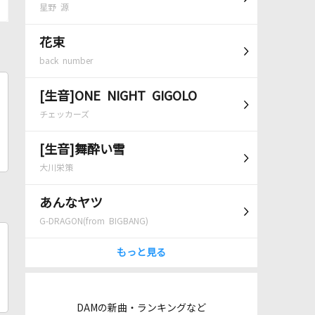
星野 源
花束
back number
[生音]ONE NIGHT GIGOLO
チェッカーズ
[生音]舞酔い雪
大川栄策
あんなヤツ
G-DRAGON(from BIGBANG)
もっと見る
DAMの新曲・ランキングなど