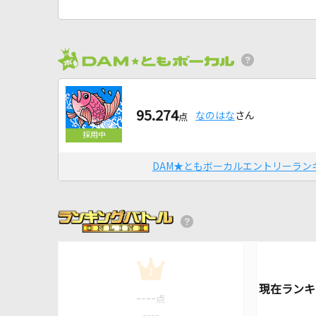
95.274
なのはな
さん
点
DAM★ともボーカルエントリーラン
1
----
点
----