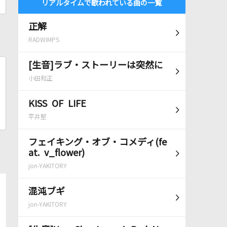
リアルタイムで歌われている曲の一覧
正解
RADWIMPS
[生音]ラブ・ストーリーは突然に
小田和正
KISS OF LIFE
平井堅
フェイキング・オブ・コメディ(fe
at. v_flower)
jon-YAKITORY
混沌ブギ
jon-YAKITORY