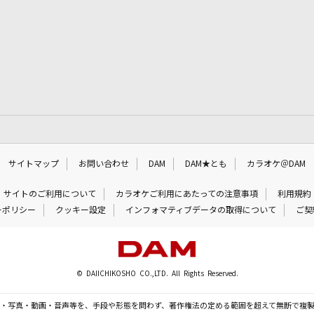
サイトマップ
お問い合わせ
DAM
DAM★とも
カラオケ＠DAM
サイトのご利用について
カラオケご利用にあたっての注意事項
利用規約
ーポリシー
クッキー設定
インフォマティブデータの取得について
ご契
© DAIICHIKOSHO CO.,LTD. All Rights Reserved.
・写真・動画・音声等を、手段や形態を問わず、著作権法の定める範囲を超えて無断で複