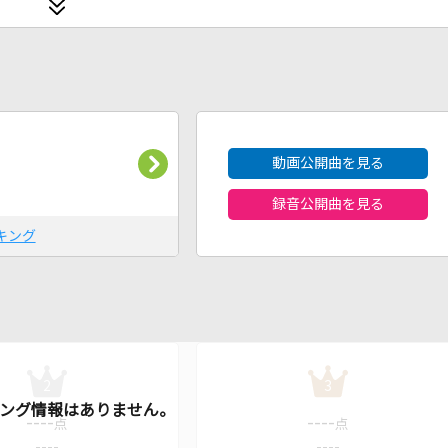
2026年8月度
動画公開曲を見る
録音公開曲を見る
キング
2
3
----
----
点
点
----
----