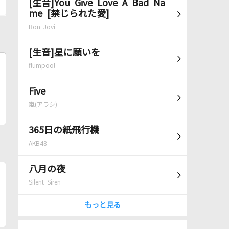
[生音]You Give Love A Bad Na
me [禁じられた愛]
Bon Jovi
[生音]星に願いを
flumpool
Five
嵐(アラシ)
365日の紙飛行機
AKB48
八月の夜
Silent Siren
もっと見る