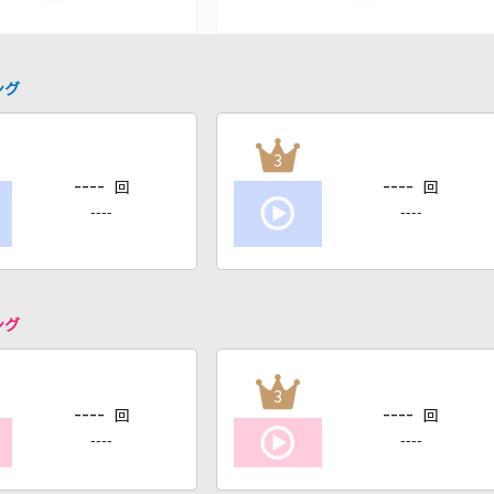
ング
3
----
----
回
回
----
----
ング
3
----
----
回
回
----
----