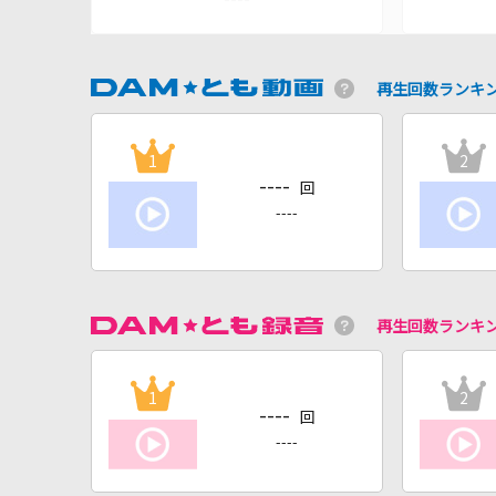
再生回数ランキ
1
2
----
回
----
再生回数ランキ
1
2
----
回
----